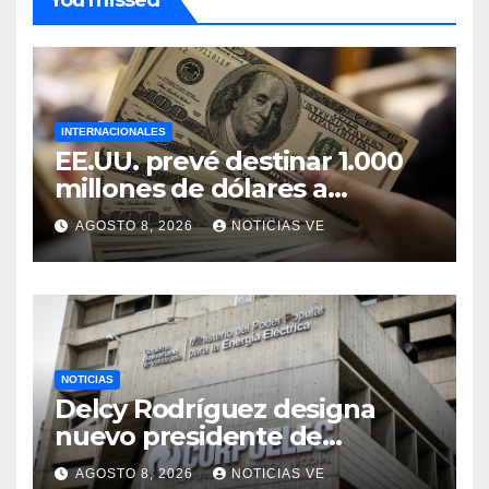
You missed
INTERNACIONALES
EE.UU. prevé destinar 1.000
millones de dólares a
Colombia para un paquete
AGOSTO 8, 2026
NOTICIAS VE
de seguridad
NOTICIAS
Delcy Rodríguez designa
nuevo presidente de
Corpoelec y nuevo
AGOSTO 8, 2026
NOTICIAS VE