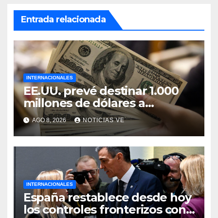
Entrada relacionada
INTERNACIONALES
EE.UU. prevé destinar 1.000
millones de dólares a
Colombia para un paquete de
AGO 8, 2026
NOTICIAS VE
seguridad
INTERNACIONALES
España restablece desde hoy
los controles fronterizos con