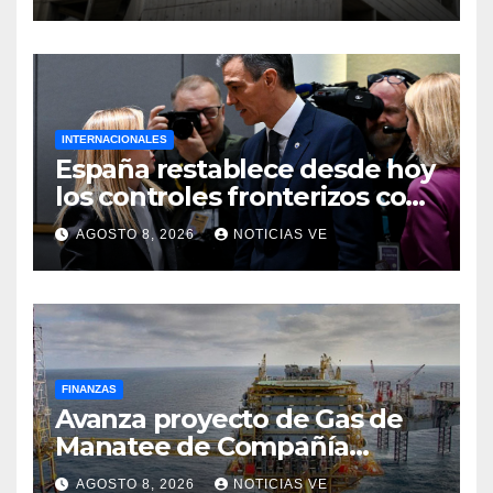
viceministro de Servicios
Eléctricos
INTERNACIONALES
España restablece desde hoy
los controles fronterizos con
Italia tras el rechazo de Roma
AGOSTO 8, 2026
NOTICIAS VE
a retirar las restricciones
FINANZAS
Avanza proyecto de Gas de
Manatee de Compañía
Nacional de Gas de Trinidad y
AGOSTO 8, 2026
NOTICIAS VE