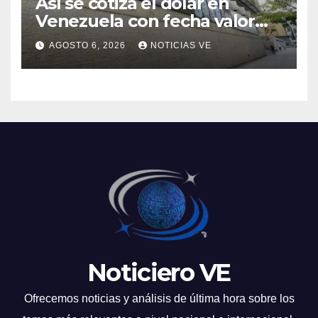
Así se cotiza el dólar en
Venezuela con fecha valor
viernes 7 de agosto de 2026
AGOSTO 6, 2026
NOTICIAS VE
Noticiero VE
Ofrecemos noticias y análisis de última hora sobre los