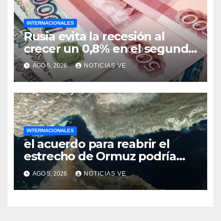
INTERNACIONALES
Rusia evita la recesión al
crecer un 0,8% en el segundo
trimestre
AGO 5, 2026
NOTICIAS VE
INTERNACIONALES
el acuerdo para reabrir el
estrecho de Ormuz podría
concretarse esta semana
AGO 5, 2026
NOTICIAS VE