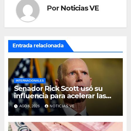
Por
Noticias VE
Entrada relacionada
INTERNACIONALES
Senador Rick Scott usó su
influencia para acelerar las
elecciones en Venezuela
AGO 6, 2026
NOTICIAS VE