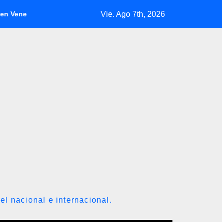
Vie. Ago 7th, 2026
a
Inicia diálogo nacional con exdiputados opositores de la
el nacional e internacional.