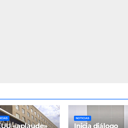
ICIAS
NOTICIAS
EUU «aplaude»
Inicia diálogo