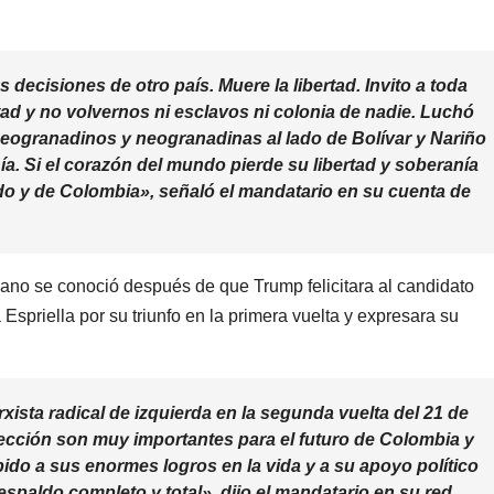
 decisiones de otro país. Muere la libertad. Invito a toda
tad y no volvernos ni esclavos ni colonia de nadie. Luchó
eogranadinos y neogranadinas al lado de Bolívar y Nariño
a. Si el corazón del mundo pierde su libertad y soberanía
o y de Colombia», señaló el mandatario en su cuenta de
ano se conoció después de que Trump felicitara al candidato
Espriella por su triunfo en la primera vuelta y expresara su
xista radical de izquierda en la segunda vuelta del 21 de
lección son muy importantes para el futuro de Colombia y
ido a sus enormes logros en la vida y a su apoyo político
espaldo completo y total», dijo el mandatario en su red