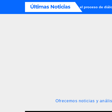
Saltar
Últimas Noticias
s establecieron metodología para el proceso de diálogo en Venez
al
contenido
Ofrecemos noticias y anális