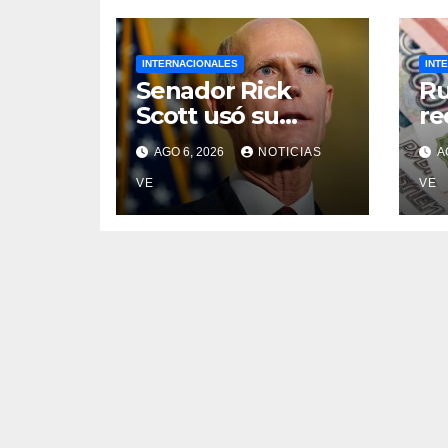
INTERNACIONALES
INT
Senador Rick
Ru
Scott usó su
re
influencia para
un
AGO 6, 2026
NOTICIAS
A
acelerar las
s
elecciones en
VE
tr
VE
Venezuela