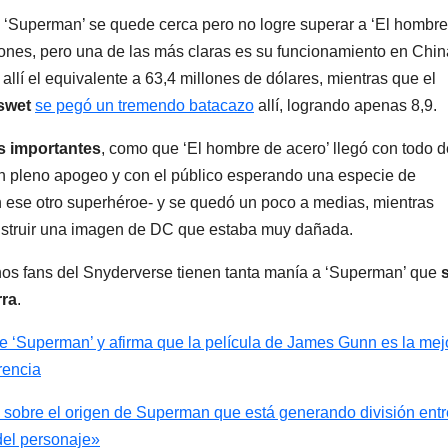
 ‘Superman’ se quede cerca pero no logre superar a ‘El hombre
ciones, pero una de las más claras es su funcionamiento en Chin
llí el equivalente a 63,4 millones de dólares, mientras que el
swet
se pegó un tremendo batacazo
allí, logrando apenas 8,9.
s importantes
, como que ‘El hombre de acero’ llegó con todo d
en pleno apogeo y con el público esperando una especie de
 ese otro superhéroe- y se quedó un poco a medias, mientras
nstruir una imagen de DC que estaba muy dañada.
gunos fans del Snyderverse tienen tanta manía a ‘Superman’ que
rra
.
re ‘Superman’ y afirma que la película de James Gunn es la mej
rencia
sobre el origen de Superman que está generando división entr
 del personaje»