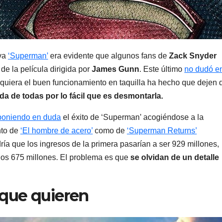
eva
‘Superman’
era evidente que algunos fans de
Zack Snyder
 de la película dirigida por
James Gunn
. Este último
no dudó e
iquiera el buen funcionamiento en taquilla ha hecho que dejen 
da de todas por lo fácil que es desmontarla.
poniendo en duda
el éxito de ‘Superman’ acogiéndose a la
nto de
‘El hombre de acero’
como de
‘Superman Returns’
ría que los ingresos de la primera pasarían a ser 929 millones,
los 675 millones. El problema es que
se olvidan de un detalle
 que quieren