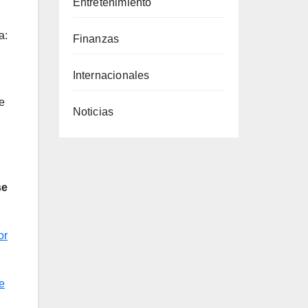
Entretenimiento
a:
Finanzas
Internacionales
e
Noticias
se
or
e