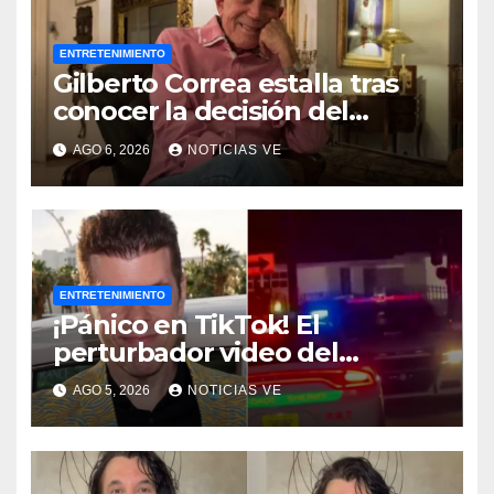
ENTRETENIMIENTO
Gilberto Correa estalla tras
conocer la decisión del
tribunal en su caso
AGO 6, 2026
NOTICIAS VE
ENTRETENIMIENTO
¡Pánico en TikTok! El
perturbador video del
famoso influencer Perez
AGO 5, 2026
NOTICIAS VE
Hilton que obligó a sus fans a
pedir ayuda médica