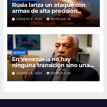
Rusia lanza un ataque con
armas de alta precisión
contra la industria militar en
AGOSTO 8, 2026
NOTICIAS VE
Kiev
NOTICIAS
En Venezuela no hay
ninguna transición sino una
ocupación a la fuerza
AGOSTO 8, 2026
NOTICIAS VE