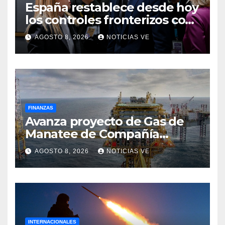
España restablece desde hoy
los controles fronterizos con
Italia tras el rechazo de Roma
AGOSTO 8, 2026
NOTICIAS VE
a retirar las restricciones
FINANZAS
Avanza proyecto de Gas de
Manatee de Compañía
Nacional de Gas de Trinidad y
AGOSTO 8, 2026
NOTICIAS VE
Tobago
INTERNACIONALES