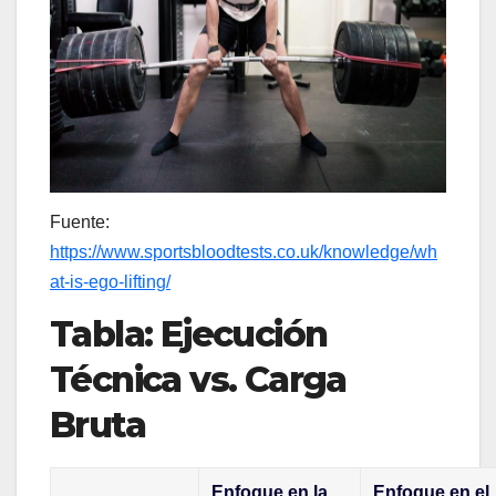
Fuente:
https://www.sportsbloodtests.co.uk/knowledge/wh
at-is-ego-lifting/
Tabla: Ejecución
Técnica vs. Carga
Bruta
Enfoque en la
Enfoque en el