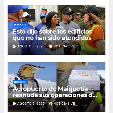
NOTICIAS
Esto dijo sobre los edificios
que no han sido atendidos
AGOSTO 6, 2026
NOTICIAS VE
NOTICIAS
Aeropuerto de Maiquetía
reanuda sus operaciones de
carga con primer vuelo
AGOSTO 6, 2026
NOTICIAS VE
desde Panamá