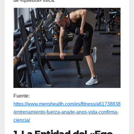
de «quiebra» física.
Fuente:
https://www.menshealth.com/es/fitness/a61738838
/entrenamiento-fuerza-anade-anos-vida-confirma-
ciencia/