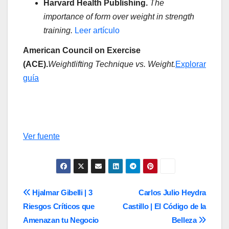
Harvard Health Publishing.
The
importance of form over weight in strength
training.
Leer artículo
American Council on Exercise
(ACE).
Weightlifting Technique vs. Weight.
Explorar
guía
Navegación
de
Ver fuente
entradas
Navegación
Hjalmar Gibelli | 3
Carlos Julio Heydra
Riesgos Críticos que
Castillo | El Código de la
de
Amenazan tu Negocio
Belleza