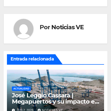
entradas
Por
Noticias VE
Entrada relacionada
ACTUALIDAD
José Leggio Cassara |
Megapuertos y su impacto en
el turismo y el comercio
JUN 2, 2026
NOTICIAS VE