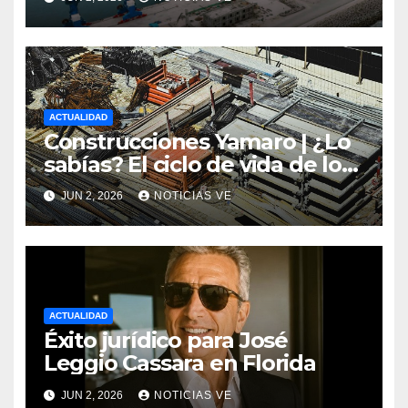
global
ACTUALIDAD
Construcciones Yamaro | ¿Lo
sabías? El ciclo de vida de los
materiales de construcción
JUN 2, 2026
NOTICIAS VE
revoluciona eficiencia en
proyectos modernos
ACTUALIDAD
Éxito jurídico para José
Leggio Cassara en Florida
JUN 2, 2026
NOTICIAS VE