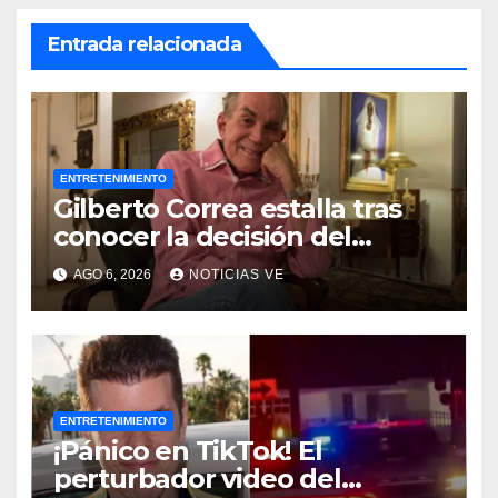
Entrada relacionada
ENTRETENIMIENTO
Gilberto Correa estalla tras
conocer la decisión del
tribunal en su caso
AGO 6, 2026
NOTICIAS VE
ENTRETENIMIENTO
¡Pánico en TikTok! El
perturbador video del