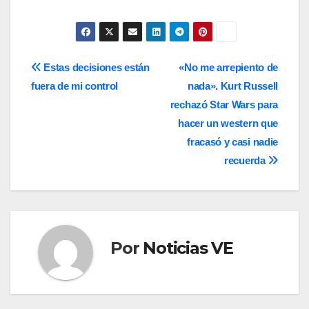
Navegación
Estas decisiones están
«No me arrepiento de
fuera de mi control
nada». Kurt Russell
de
rechazó Star Wars para
entradas
hacer un western que
fracasó y casi nadie
recuerda
Por
Noticias VE