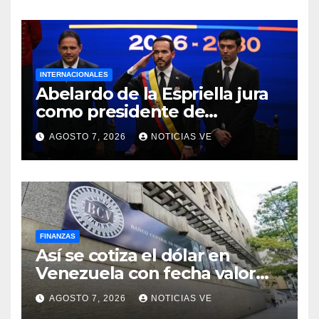
INTERNACIONALES
Abelardo de la Espriella jura
como presidente de
Colombia para el periodo
AGOSTO 7, 2026
NOTICIAS VE
2026-2030
FINANZAS
Así se cotiza el dólar en
Venezuela con fecha valor
lunes 10 de agosto de 2026
AGOSTO 7, 2026
NOTICIAS VE