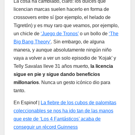
La cosa ha cambiado, claro: los dulces que
licencian marcas suelen hacerlo en forma de
crossovers entre sí (por ejemplo, el helado de
Tigretón) y es muy raro que veamos, por ejemplo,
un chicle de
‘Juego de Tronos’
o un bollo de
‘The
Big Bang Theory’
. Sin embargo, de alguna
manera, y aunque absolutamente ningún niño
vaya a volver a ver un solo episodio de ‘Kojak’ y
Telly Savalas lleve 31 años muerto,
la licencia
sigue en pie y sigue dando beneficios
millonarios
. Nunca un gesto icónico dio para
tanto.
En Espinof |
La fiebre de los cubos de palomitas
coleccionables se nos ha ido tan de las manos
que este de ‘Los 4 Fantásticos’ acaba de
conseguir un récord Guinness