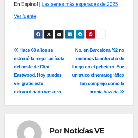
En Espinof |
Las series más esperadas de 2025
Ver fuente
Navegación
Hace 60 años se
No, en Barcelona ’92 no
estrenó la mejor película
metimos la antorcha de
de
del oeste de Clint
fuego en el pebetero. Fue
entradas
Eastwood. Hoy puedes
un truco cinematográfico
ver gratis este
tan complejo como la
extraordinario western
propia hazaña
Por
Noticias VE