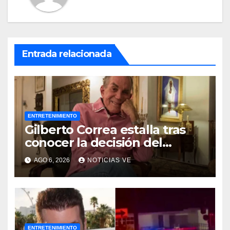
Entrada relacionada
ENTRETENIMIENTO
Gilberto Correa estalla tras
conocer la decisión del
tribunal en su caso
AGO 6, 2026
NOTICIAS VE
ENTRETENIMIENTO