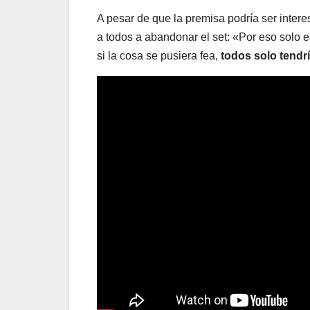
A pesar de que la premisa podría ser interes
a todos a abandonar el set: «Por eso solo es
si la cosa se pusiera fea,
todos solo tendrí