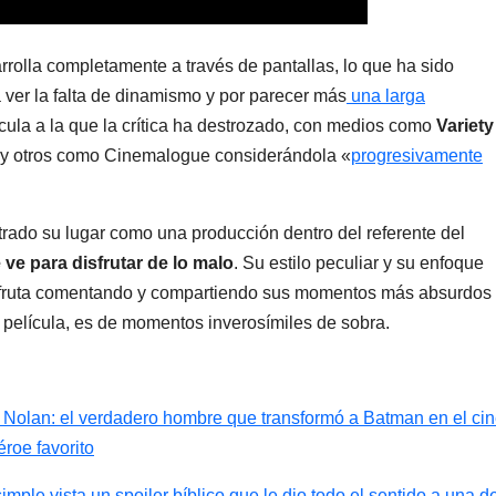
arrolla completamente a través de pantallas, lo que ha sido
a ver la falta de dinamismo y por parecer más
una larga
cula a la que la crítica ha destrozado, con medios como
Variety
y otros como Cinemalogue considerándola «
progresivamente
ntrado su lugar como una producción dentro del referente del
 ve para disfrutar de lo malo
. Su estilo peculiar y su enfoque
disfruta comentando y compartiendo sus momentos más absurdos
a película, es de momentos inverosímiles de sobra.
r Nolan: el verdadero hombre que transformó a Batman en el ci
éroe favorito
mple vista un spoiler bíblico que le dio todo el sentido a una d