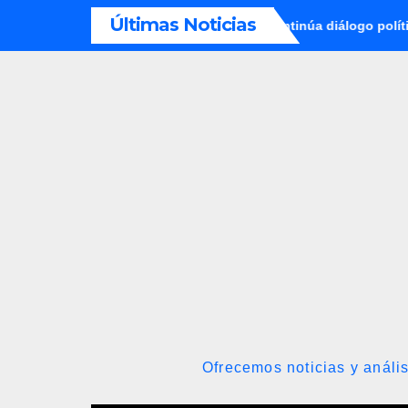
Saltar
Últimas Noticias
ontra la exjuex Afiuni
Continúa diálogo político en Venezuel
al
contenido
Ofrecemos noticias y anális