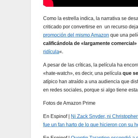
Como la estrella indica, la narrativa se des
criticado por convertirse en un recurso dej
promoción del mismo Amazon
que una pelí
calificándola de «largamente comercial»
ridícula
«.
A pesar de las críticas, la película ha enco
«hate-watch», es decir, una película
que se
atípico han atraído a una audiencia que 
en redes sociales, porque si algo tiene est
Fotos de Amazon Prime
En Espinof |
Ni Zack Snyder, ni Christophe
fue un fan harto de lo que hicieron con su h
En Espinof |
Quentin Tarantino escondió a si