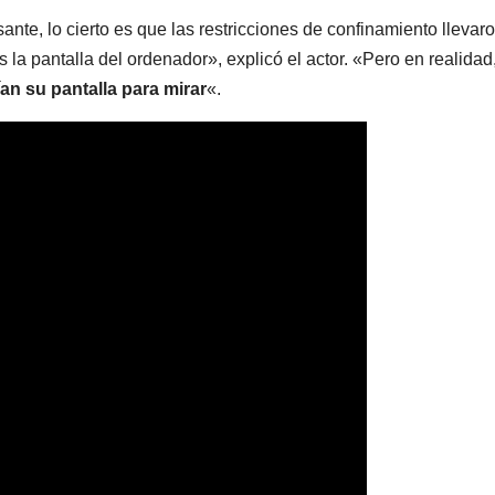
ante, lo cierto es que las restricciones de confinamiento llevar
 la pantalla del ordenador», explicó el actor. «Pero en realidad
an su pantalla para mirar
«.