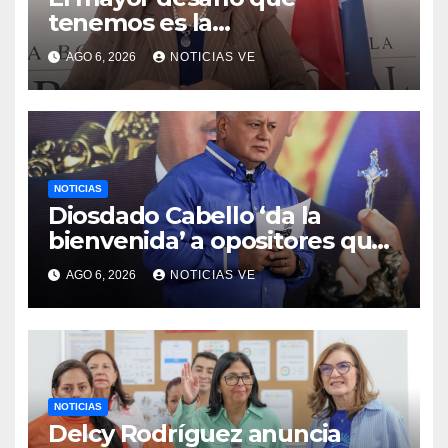
tenemos es la
reinstitucionalización
AGO 6, 2026
NOTICIAS VE
NOTICIAS
Diosdado Cabello ‘da la
bienvenida’ a opositores que
llegaron al país para diálogo
AGO 6, 2026
NOTICIAS VE
con el gobierno
NOTICIAS
Delcy Rodríguez anuncia