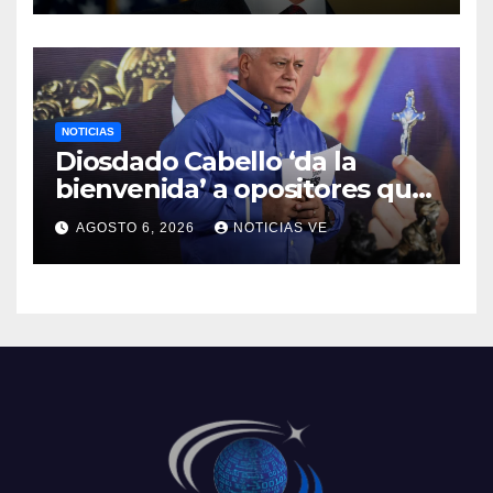
NOTICIAS
Diosdado Cabello ‘da la
bienvenida’ a opositores que
llegaron al país para diálogo
AGOSTO 6, 2026
NOTICIAS VE
con el gobierno