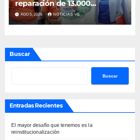
reparación de 13.000
viviendas afectadas por los
AGO 5, 2026
NOTICIAS VE
terremotos
Buscar
Buscar
Entradas Recientes
El mayor desafío que tenemos es la
reinstitucionalización