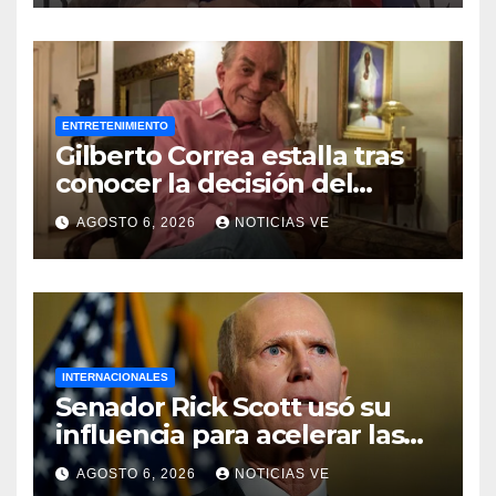
ENTRETENIMIENTO
Gilberto Correa estalla tras
conocer la decisión del
tribunal en su caso
AGOSTO 6, 2026
NOTICIAS VE
INTERNACIONALES
Senador Rick Scott usó su
influencia para acelerar las
elecciones en Venezuela
AGOSTO 6, 2026
NOTICIAS VE