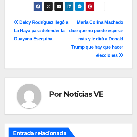
Navegación
Delcy Rodríguez llegó a
María Corina Machado
La Haya para defender la
dice que no puede esperar
de
Guayana Esequiba
más y le dirá a Donald
entradas
Trump que hay que hacer
elecciones
Por
Noticias VE
Entrada relacionada