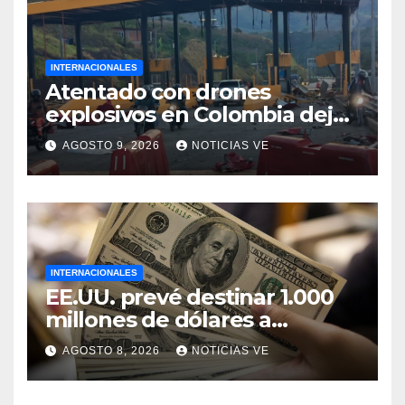
INTERNACIONALES
Atentado con drones
explosivos en Colombia deja
un policía muerto
AGOSTO 9, 2026
NOTICIAS VE
INTERNACIONALES
EE.UU. prevé destinar 1.000
millones de dólares a
Colombia para un paquete
AGOSTO 8, 2026
NOTICIAS VE
de seguridad