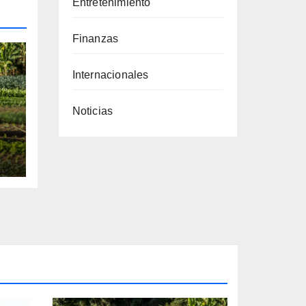
Entretenimiento
Finanzas
Internacionales
Noticias
a