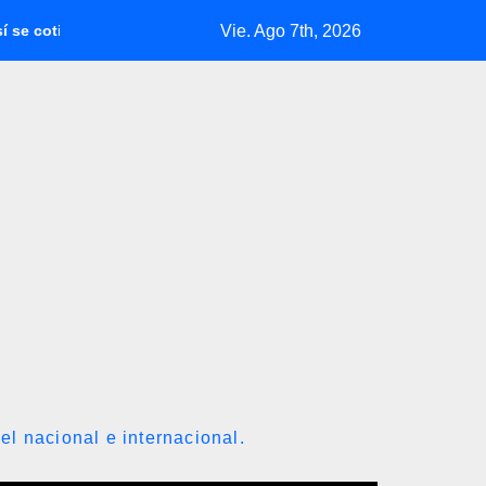
Vie. Ago 7th, 2026
el dólar en Venezuela con fecha valor viernes 7 de agosto de 2026
el nacional e internacional.