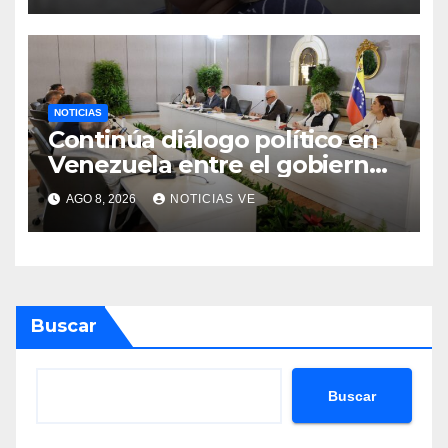
NOTICIAS
Continúa diálogo político en
Venezuela entre el gobierno
y la oposición
AGO 8, 2026
NOTICIAS VE
Buscar
Buscar