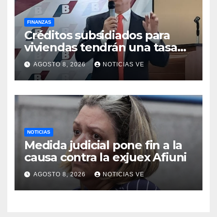
FINANZAS
Créditos subsidiados para
viviendas tendrán una tasa
de 5% y se analiza
AGOSTO 8, 2026
NOTICIAS VE
exoneración de aranceles
NOTICIAS
Medida judicial pone fin a la
causa contra la exjuex Afiuni
AGOSTO 8, 2026
NOTICIAS VE