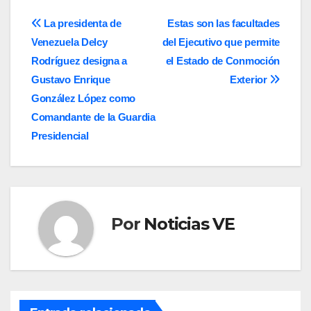
Navegación
La presidenta de
Estas son las facultades
Venezuela Delcy
del Ejecutivo que permite
de
Rodríguez designa a
el Estado de Conmoción
entradas
Gustavo Enrique
Exterior
González López como
Comandante de la Guardia
Presidencial
Por
Noticias VE