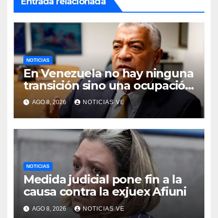
Entrada relacionada
NOTICIAS
En Venezuela no hay ninguna
transición sino una ocupación
a la fuerza
AGO 8, 2026
NOTICIAS VE
NOTICIAS
Medida judicial pone fin a la
causa contra la exjuex Afiuni
AGO 8, 2026
NOTICIAS VE