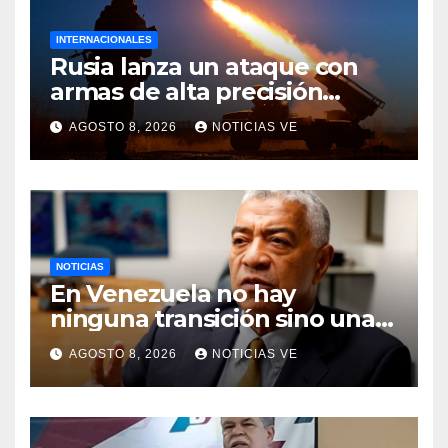
INTERNACIONALES
Rusia lanza un ataque con
armas de alta precisión
contra la industria militar en
AGOSTO 8, 2026
NOTICIAS VE
Kiev
NOTICIAS
En Venezuela no hay
ninguna transición sino una
ocupación a la fuerza
AGOSTO 8, 2026
NOTICIAS VE