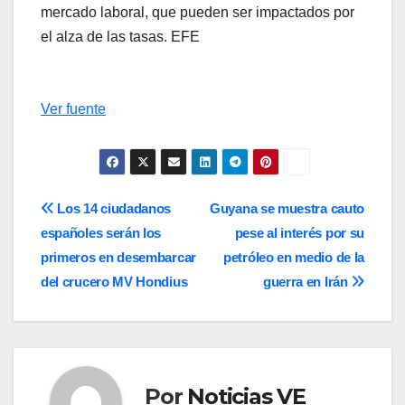
mercado laboral, que pueden ser impactados por
el alza de las tasas. EFE
Ver fuente
Navegación
Los 14 ciudadanos
Guyana se muestra cauto
españoles serán los
pese al interés por su
de
primeros en desembarcar
petróleo en medio de la
entradas
del crucero MV Hondius
guerra en Irán
Por
Noticias VE