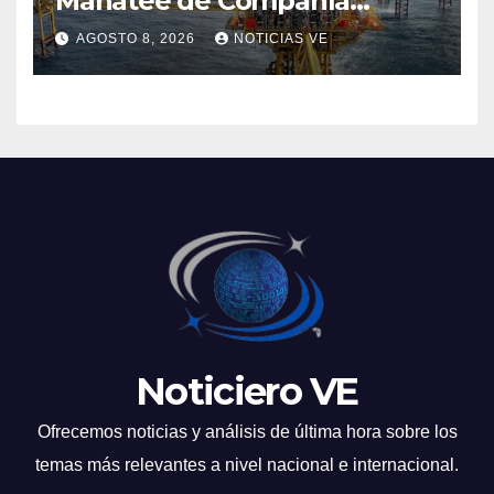
Manatee de Compañía
Nacional de Gas de Trinidad y
AGOSTO 8, 2026
NOTICIAS VE
Tobago
Noticiero VE
Ofrecemos noticias y análisis de última hora sobre los
temas más relevantes a nivel nacional e internacional.