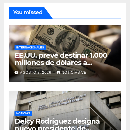
You missed
INTERNACIONALES
EE.UU. prevé destinar 1.000
millones de dólares a
Colombia para un paquete
AGOSTO 8, 2026
NOTICIAS VE
de seguridad
NOTICIAS
Delcy Rodríguez designa
nuevo presidente de