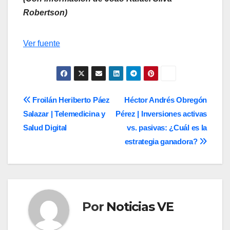
Robertson)
Navegación
Ver fuente
de
entradas
Navegación
Froilán Heriberto Páez
Héctor Andrés Obregón
Salazar | Telemedicina y
Pérez | Inversiones activas
de
Salud Digital
vs. pasivas: ¿Cuál es la
entradas
estrategia ganadora?
Por
Noticias VE