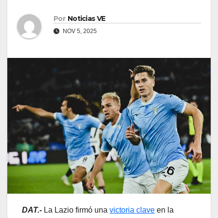
Por
Noticias VE
NOV 5, 2025
DAT.-
La Lazio firmó una
victoria clave
en la