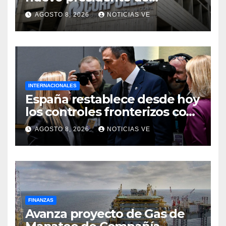
Corpoelec y nuevo
AGOSTO 8, 2026
NOTICIAS VE
viceministro de Servicios
Eléctricos
INTERNACIONALES
España restablece desde hoy
los controles fronterizos con
Italia tras el rechazo de Roma
AGOSTO 8, 2026
NOTICIAS VE
a retirar las restricciones
FINANZAS
Avanza proyecto de Gas de