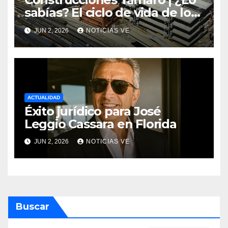
sabías? El ciclo de vida de los
materiales de construcción
JUN 2, 2026
NOTICIAS VE
revoluciona eficiencia en
proyectos modernos
ACTUALIDAD
Éxito jurídico para José
Leggio Cassara en Florida
JUN 2, 2026
NOTICIAS VE
Buscar