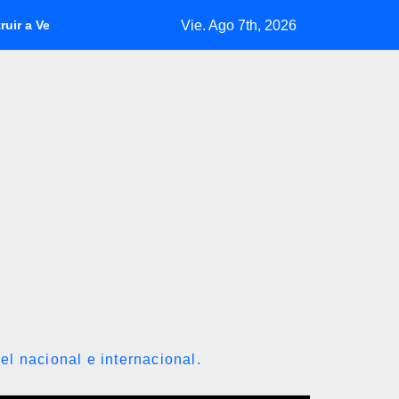
Vie. Ago 7th, 2026
ela
IBC subió 146,58% hasta julio y la capitalización de la
el nacional e internacional.