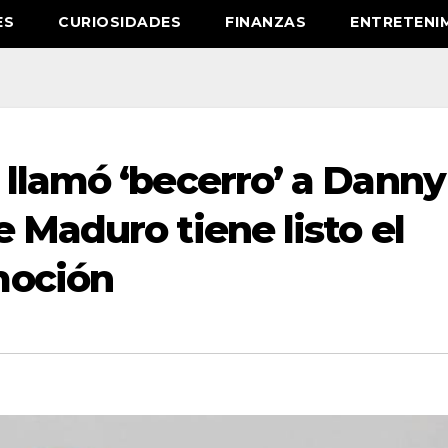
ES
CURIOSIDADES
FINANZAS
ENTRETENI
 llamó ‘becerro’ a Danny
 Maduro tiene listo el
moción