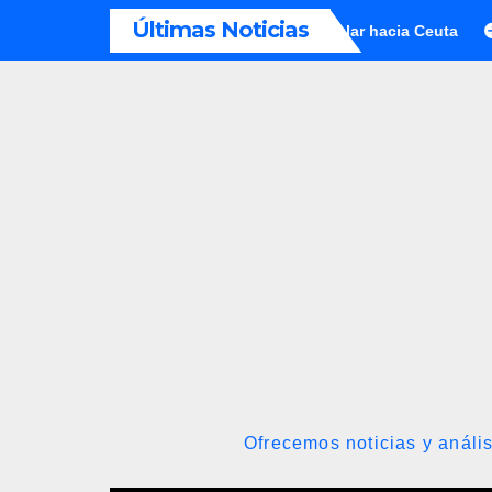
Saltar
Últimas Noticias
por facilitar la migración irregular hacia Ceuta
Conindustri
al
contenido
Ofrecemos noticias y anális