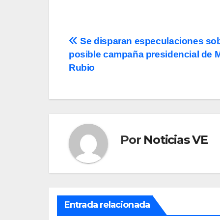
Navegación
Se disparan especulaciones so
posible campaña presidencial de 
de
Rubio
entradas
Por
Noticias VE
Entrada relacionada