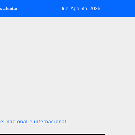
Jue. Ago 6th, 2026
or los terremotos
Petróleo de Texas retrocede 0,73% tras 
el nacional e internacional.