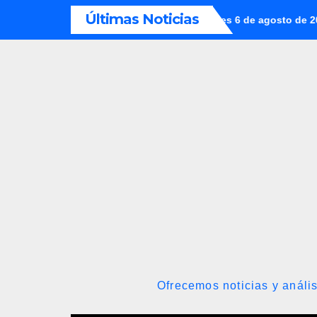
Saltar
Últimas Noticias
 en Venezuela con fecha valor jueves 6 de agosto de 2026
De
al
contenido
Ofrecemos noticias y anális