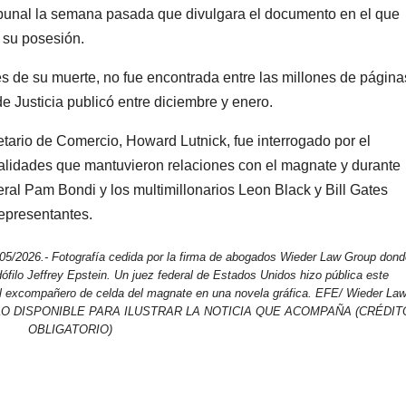
ribunal la semana pasada que divulgara el documento en el que
a su posesión.
tes de su muerte, no fue encontrada entre las millones de página
e Justicia publicó entre diciembre y enero.
retario de Comercio, Howard Lutnick, fue interrogado por el
lidades que mantuvieron relaciones con el magnate y durante
eral Pam Bondi y los multimillonarios Leon Black y Bill Gates
epresentantes.
26.- Fotografía cedida por la firma de abogados Wieder Law Group dond
ófilo Jeffrey Epstein. Un juez federal de Estados Unidos hizo pública este
 el excompañero de celda del magnate en una novela gráfica. EFE/ Wieder La
OLO DISPONIBLE PARA ILUSTRAR LA NOTICIA QUE ACOMPAÑA (CRÉDIT
OBLIGATORIO)