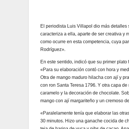
El periodista Luis Villapol dio más detalle
caracteriza a ella, aparte de ser creativa y
como ocurre en esta competencia, cuya part
Rodríguez».
En este sentido, indicó que su primer plato 
«Para su elaboración contó con hora y media
Otra de mango maduro hilacha con ají y pr
con ron Santa Teresa 1796. Y otra capa de
caramelo y la decoración de chocolate. Sob
mango con ají margariteño y un cremoso de
«Paralelamente tenía que elaborar las otra
30 minutos. Hizo una ganache cocida de c
teja de harina de yuca y nibs de cacao. Apar