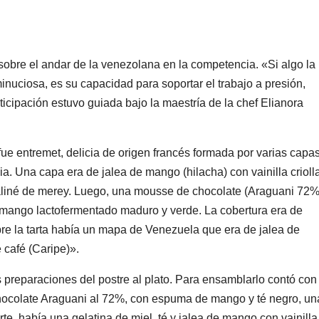
s sobre el andar de la venezolana en la competencia. «Si algo la
 minuciosa, es su capacidad para soportar el trabajo a presión,
icipación estuvo guiada bajo la maestría de la chef Elianora
fue entremet, delicia de origen francés formada por varias capas
. Una capa era de jalea de mango (hilacha) con vainilla criolla
aliné de merey. Luego, una mousse de chocolate (Araguani 72%
 mango lactofermentado maduro y verde. La cobertura era de
re la tarta había un mapa de Venezuela que era de jalea de
 café (Caripe)».
s preparaciones del postre al plato. Para ensamblarlo contó con
hocolate Araguani al 72%, con espuma de mango y té negro, un
te, había una gelatina de miel, té y jalea de mango con vainilla