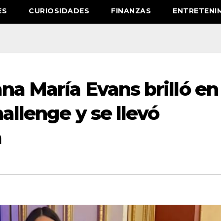
ES
CURIOSIDADES
FINANZAS
ENTRETENI
na María Evans brilló en
allenge y se llevó
a