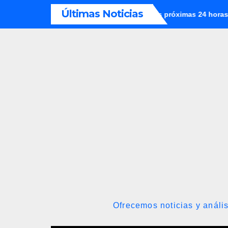
Saltar
Últimas Noticias
ciones Meteorológicas para las próximas 24 horas, de este viern
al
contenido
Ofrecemos noticias y anális