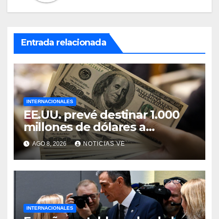
Entrada relacionada
INTERNACIONALES
EE.UU. prevé destinar 1.000
millones de dólares a
Colombia para un paquete de
AGO 8, 2026
NOTICIAS VE
seguridad
INTERNACIONALES