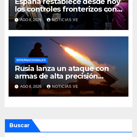
España restablece desde hoy
los controles fronterizos con
Italia tras el rechazo de Roma
AGO 8, 2026
NOTICIAS VE
a retirar las restricciones
INTERNACIONALES
Rusia lanza un ataque con
armas de alta precisión
contra la industria militar en
AGO 8, 2026
NOTICIAS VE
Kiev
Buscar