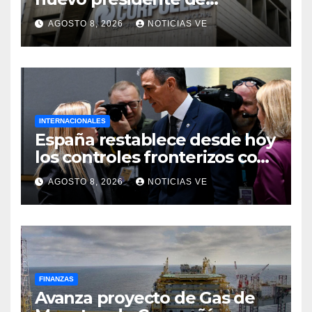
Corpoelec y nuevo
AGOSTO 8, 2026
NOTICIAS VE
viceministro de Servicios
Eléctricos
INTERNACIONALES
España restablece desde hoy
los controles fronterizos con
Italia tras el rechazo de Roma
AGOSTO 8, 2026
NOTICIAS VE
a retirar las restricciones
FINANZAS
Avanza proyecto de Gas de