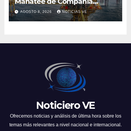
Manatee de Compañía
Nacional de Gas de Trinidad y
AGOSTO 8, 2026
NOTICIAS VE
Tobago
Noticiero VE
Ofrecemos noticias y análisis de última hora sobre los
temas más relevantes a nivel nacional e internacional.