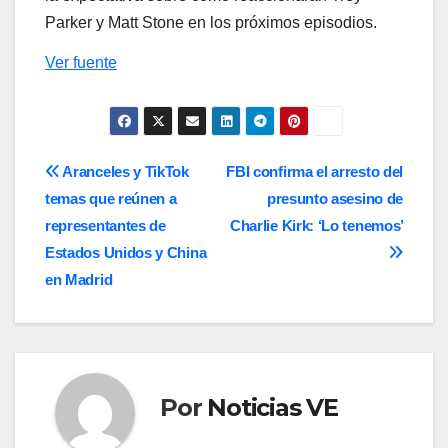
Parker y Matt Stone en los próximos episodios.
Ver fuente
Navegación
Aranceles y TikTok
FBI confirma el arresto del
temas que reúnen a
presunto asesino de
de
representantes de
Charlie Kirk: ‘Lo tenemos’
entradas
Estados Unidos y China
en Madrid
Por
Noticias VE