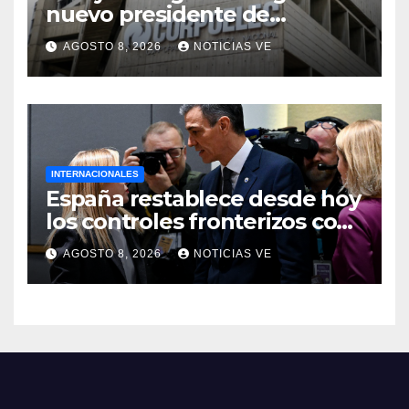
nuevo presidente de
Corpoelec y nuevo
AGOSTO 8, 2026
NOTICIAS VE
viceministro de Servicios
Eléctricos
INTERNACIONALES
España restablece desde hoy
los controles fronterizos con
Italia tras el rechazo de Roma
AGOSTO 8, 2026
NOTICIAS VE
a retirar las restricciones