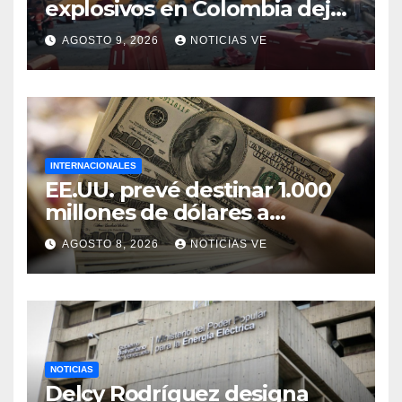
explosivos en Colombia deja
un policía muerto
AGOSTO 9, 2026
NOTICIAS VE
INTERNACIONALES
EE.UU. prevé destinar 1.000
millones de dólares a
Colombia para un paquete
AGOSTO 8, 2026
NOTICIAS VE
de seguridad
NOTICIAS
Delcy Rodríguez designa