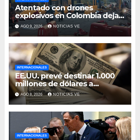
Atentado con drones
explosivos en Colombia deja
un policía muerto
AGO 9, 2026
NOTICIAS VE
INTERNACIONALES
EE.UU. prevé destinar 1.000
millones de dólares a
Colombia para un paquete de
AGO 8, 2026
NOTICIAS VE
seguridad
INTERNACIONALES