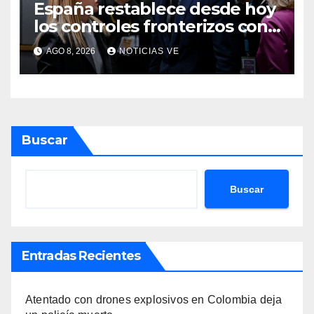
España restablece desde hoy
los controles fronterizos con
Italia tras el rechazo de Roma
AGO 8, 2026
NOTICIAS VE
a retirar las restricciones
Buscar
Buscar
Entradas Recientes
Atentado con drones explosivos en Colombia deja