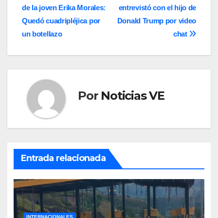
de la joven Erika Morales:
entrevistó con el hijo de
de
Quedó cuadripléjica por
Donald Trump por video
entradas
un botellazo
chat
Por
Noticias VE
Entrada relacionada
INTERNACIONALES