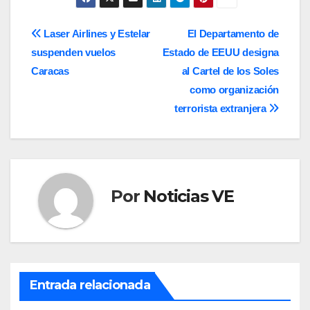
Navegación
Laser Airlines y Estelar
El Departamento de
suspenden vuelos
Estado de EEUU designa
de
Caracas
al Cartel de los Soles
entradas
como organización
terrorista extranjera
Por
Noticias VE
Entrada relacionada