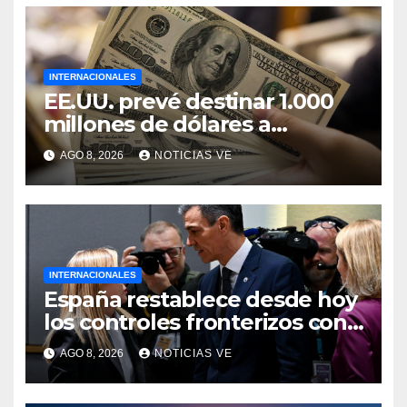
INTERNACIONALES
EE.UU. prevé destinar 1.000
millones de dólares a
Colombia para un paquete de
AGO 8, 2026
NOTICIAS VE
seguridad
INTERNACIONALES
España restablece desde hoy
los controles fronterizos con
Italia tras el rechazo de Roma
AGO 8, 2026
NOTICIAS VE
a retirar las restricciones