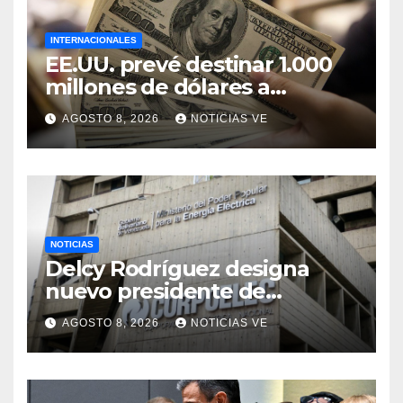
INTERNACIONALES
EE.UU. prevé destinar 1.000
millones de dólares a
Colombia para un paquete
AGOSTO 8, 2026
NOTICIAS VE
de seguridad
NOTICIAS
Delcy Rodríguez designa
nuevo presidente de
Corpoelec y nuevo
AGOSTO 8, 2026
NOTICIAS VE
viceministro de Servicios
Eléctricos