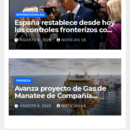
INTERNACIONALES
España restablece desde hoy
los controles fronterizos con
Italia tras el rechazo de Roma
AGOSTO 8, 2026
NOTICIAS VE
a retirar las restricciones
FINANZAS
Avanza proyecto de Gas de
Manatee de Compañía
Nacional de Gas de Trinidad y
AGOSTO 8, 2026
NOTICIAS VE
Tobago