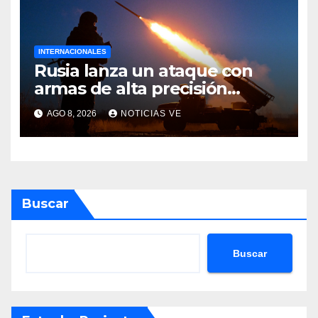
INTERNACIONALES
Rusia lanza un ataque con
armas de alta precisión
contra la industria militar en
AGO 8, 2026
NOTICIAS VE
Kiev
Buscar
Buscar