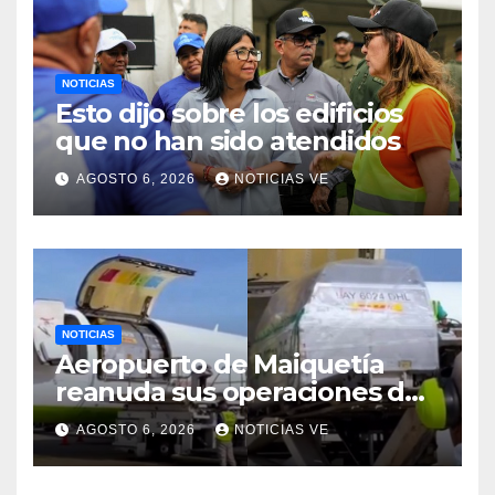
NOTICIAS
Esto dijo sobre los edificios
que no han sido atendidos
AGOSTO 6, 2026
NOTICIAS VE
NOTICIAS
Aeropuerto de Maiquetía
reanuda sus operaciones de
carga con primer vuelo
AGOSTO 6, 2026
NOTICIAS VE
desde Panamá