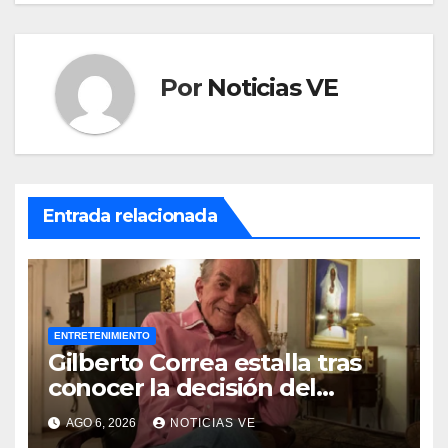
Por
Noticias VE
Entrada relacionada
ENTRETENIMIENTO
Gilberto Correa estalla tras
conocer la decisión del
tribunal en su caso
AGO 6, 2026
NOTICIAS VE