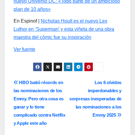
nuevo Universo DC: «Todo parte de un ambicioso
plan de 10 años»
En Espinof |
Nicholas Hoult es el nuevo Lex
Luthor en ‘Superman’ y esta viñeta de una obra
maestra del cómic fue su inspiración
Ver fuente
Navegación
HBO batió récords en
Los 6 olvidos
las nominaciones de los
imperdonables y
de
Emmy. Pero otra cosa es
sorpresas inesperadas de
entradas
ganar y lo tiene
las nominaciones a los
complicado contra Netflix
Emmy 2025
y Apple este año