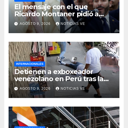
El mensaje con el que
Ricardo Montaner pidió a
Abelardo de la Espriella
AGOSTO 9, 2026
NOTICIAS VE
ayudar a Venezuela
INTERNACIONALES
Detienen a exboxeador
venezolano en Perú tras la
muerte de mototaxista
AGOSTO 9, 2026
NOTICIAS VE
durante una riña