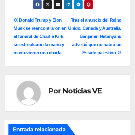
Navegación
Donald Trump y Elon
Tras el anuncio del Reino
Musk se reencontraron en
Unido, Canadá y Australia,
de
el funeral de Charlie Kirk,
Benjamin Netanyahu
entradas
se estrecharon la mano y
advirtió que no habrá un
mantuvieron una charla
Estado palestino
Por
Noticias VE
Entrada relacionada