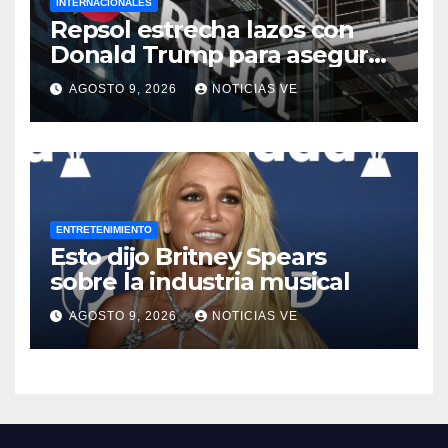
INTERNACIONALES
Repsol estrecha lazos con
Donald Trump para asegurar
negocios en Venezuela
AGOSTO 9, 2026
NOTICIAS VE
ENTRETENIMIENTO
Esto dijo Britney Spears
sobre la industria musical
AGOSTO 9, 2026
NOTICIAS VE