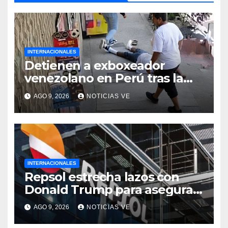
INTERNACIONALES
Detienen a exboxeador
venezolano en Perú tras la
muerte de mototaxista
AGO 9, 2026
NOTICIAS VE
durante una riña
INTERNACIONALES
Repsol estrecha lazos con
Donald Trump para asegurar
negocios en Venezuela
AGO 9, 2026
NOTICIAS VE