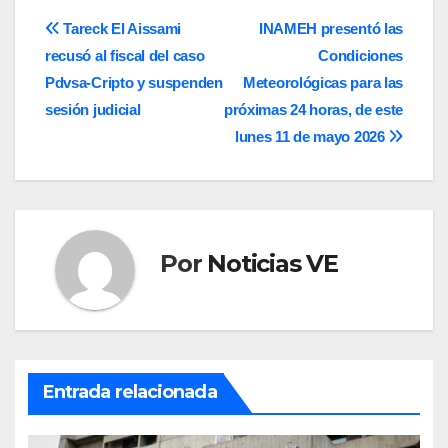
Navegación
Tareck El Aissami
INAMEH presentó las
recusó al fiscal del caso
Condiciones
de
Pdvsa-Cripto y suspenden
Meteorológicas para las
entradas
sesión judicial
próximas 24 horas, de este
lunes 11 de mayo 2026
Por
Noticias VE
Entrada relacionada