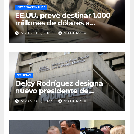
INTERNACIONALES
EE.UU. prevé destinar 1.000
millones de dólares a
Colombia para un paquete
AGOSTO 8, 2026
NOTICIAS VE
de seguridad
NOTICIAS
Delcy Rodríguez designa
nuevo presidente de
Corpoelec y nuevo
AGOSTO 8, 2026
NOTICIAS VE
viceministro de Servicios
Eléctricos