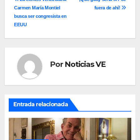
Navegación
Carmen María Montiel
fuera de ahí!
de
busca ser congresista en
entradas
EEUU
Por
Noticias VE
Entrada relacionada