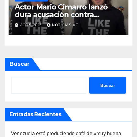
Actor Mario Cimarro lanzó
dura acusación contra
Telemundo y advirtió que lo
AGO 5, 2026
NOTICIAS VE
que hacen en su contra es
ilegal en EEUU
Buscar
Buscar
Entradas Recientes
Venezuela está produciendo café de «muy buena