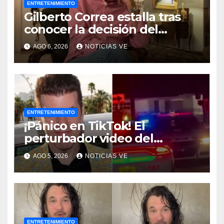
ENTRETENIMIENTO
Gilberto Correa estalla tras
conocer la decisión del
tribunal en su caso
AGO 6, 2026
NOTICIAS VE
ENTRETENIMIENTO
¡Pánico en TikTok! El
perturbador video del
famoso influencer Perez
AGO 5, 2026
NOTICIAS VE
Hilton que obligó a sus fans a
pedir ayuda médica
ENTRETENIMIENTO