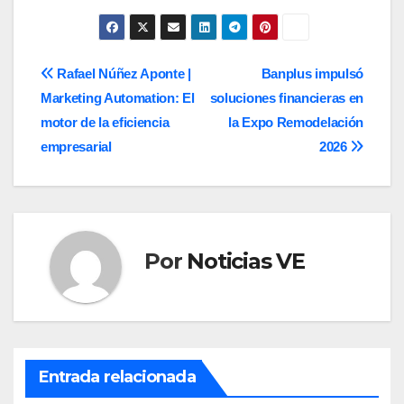
de
entradas
Navegación
Rafael Núñez Aponte |
Banplus impulsó
Marketing Automation: El
soluciones financieras en
de
motor de la eficiencia
la Expo Remodelación
entradas
empresarial
2026
Por
Noticias VE
Entrada relacionada