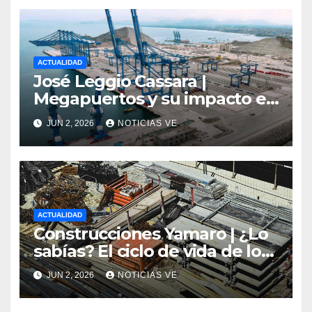
ACTUALIDAD
José Leggio Cassara |
Megapuertos y su impacto en
el turismo y el comercio
JUN 2, 2026
NOTICIAS VE
global
ACTUALIDAD
Construcciones Yamaro | ¿Lo
sabías? El ciclo de vida de los
materiales de construcción
JUN 2, 2026
NOTICIAS VE
revoluciona eficiencia en
proyectos modernos