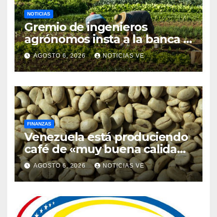
NOTICIAS
Gremio de ingenieros
agrónomos insta a la banca a
financiar la agricultura
AGOSTO 6, 2026
NOTICIAS VE
familiar
FINANZAS
Venezuela está produciendo
café de «muy buena calidad»
que está siendo exportado a
AGOSTO 6, 2026
NOTICIAS VE
21 países