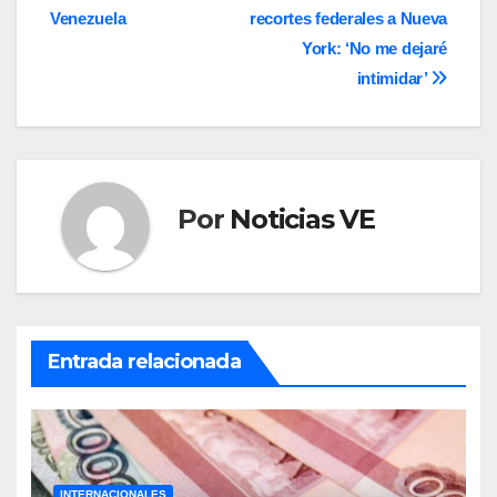
entradas
Venezuela
recortes federales a Nueva
York: ‘No me dejaré
intimidar’
Por
Noticias VE
Entrada relacionada
INTERNACIONALES