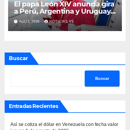
El papa León XIV anuncia gira
a Perú, Argentina y Uruguay
en noviembre
AGO 5, 2026
NOTICIAS VE
Buscar
Buscar
Entradas Recientes
Así se cotiza el dólar en Venezuela con fecha valor