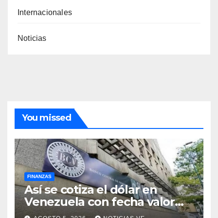
Internacionales
Noticias
You missed
FINANZAS
Así se cotiza el dólar en
Venezuela con fecha valor
jueves 6 de agosto de 2026