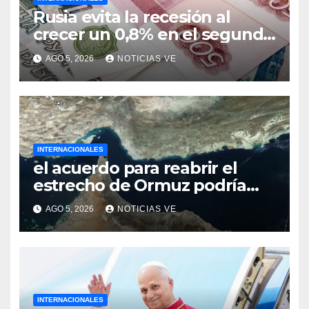
Rusia evita la recesión al
crecer un 0,8% en el segundo
trimestre
AGO 5, 2026
NOTICIAS VE
INTERNACIONALES
el acuerdo para reabrir el
estrecho de Ormuz podría
concretarse esta semana
AGO 5, 2026
NOTICIAS VE
INTERNACIONALES