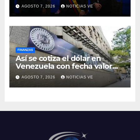
Colombia para el periodo
AGOSTO 7, 2026
NOTICIAS VE
2026-2030
FINANZAS
Así se cotiza el dólar en
Venezuela con fecha valor
lunes 10 de agosto de 2026
AGOSTO 7, 2026
NOTICIAS VE