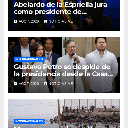
Abelardo de la Espriella jura
como presidente de
Colombia para el periodo
AGO 7, 2026
NOTICIAS VE
2026-2030
INTERNACIONALES
Gustavo Petro se despide de
la presidencia desde la Casa
de Nariño
AGO 7, 2026
NOTICIAS VE
INTERNACIONALES