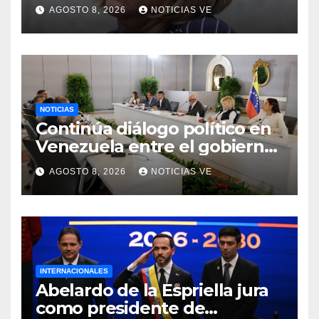
AGOSTO 8, 2026
NOTICIAS VE
NOTICIAS
Continúa diálogo político en
Venezuela entre el gobierno
y la oposición
AGOSTO 8, 2026
NOTICIAS VE
INTERNACIONALES
Abelardo de la Espriella jura
como presidente de