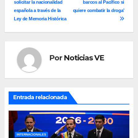
solicitar la nacionalidad
barcos al Pacífico si
de
española a través de la
quiere combatir la droga’
entradas
Ley de Memoria Histórica
Por
Noticias VE
Entrada relacionada
INTERNACIONALES