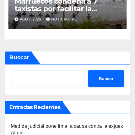
Marruecos condena a 7
taxistas por facilitar la
migración irregular hacia
AGO 7, 2026
NOTICIAS VE
Ceuta
Buscar
Buscar
Entradas Recientes
Medida judicial pone fin a la causa contra la exjuex
Afiuni