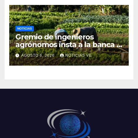
NOTICIAS
Gremio de ingenieros
agrónomos insta a la banca a
financiar la agricultura
AGOSTO 6, 2026
NOTICIAS VE
familiar