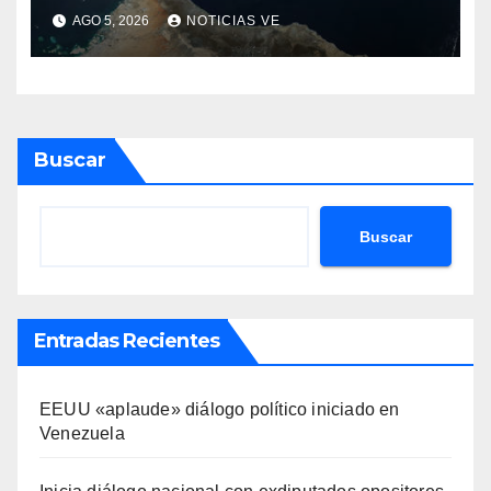
concretarse esta semana
AGO 5, 2026
NOTICIAS VE
Buscar
Buscar
Entradas Recientes
EEUU «aplaude» diálogo político iniciado en
Venezuela