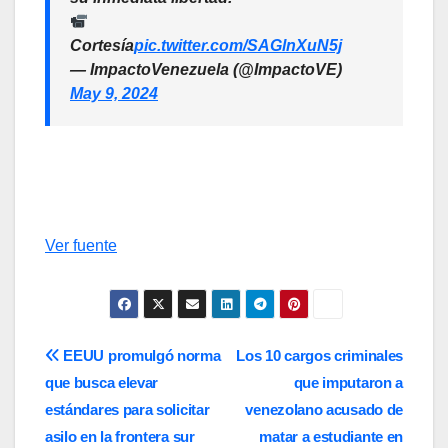
Cortesía
pic.twitter.com/SAGlnXuN5j
— ImpactoVenezuela (@ImpactoVE)
May 9, 2024
Ver fuente
Navegación
EEUU promulgó norma
Los 10 cargos criminales
que busca elevar
que imputaron a
de
estándares para solicitar
venezolano acusado de
entradas
asilo en la frontera sur
matar a estudiante en