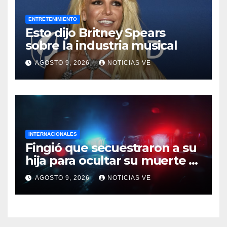
ENTRETENIMIENTO
Esto dijo Britney Spears
sobre la industria musical
AGOSTO 9, 2026
NOTICIAS VE
INTERNACIONALES
Fingió que secuestraron a su
hija para ocultar su muerte y
así la policía descubrió el
AGOSTO 9, 2026
NOTICIAS VE
engaño