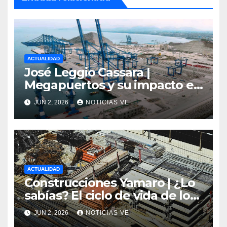
ACTUALIDAD
José Leggio Cassara |
Megapuertos y su impacto en
el turismo y el comercio
JUN 2, 2026
NOTICIAS VE
global
ACTUALIDAD
Construcciones Yamaro | ¿Lo
sabías? El ciclo de vida de los
materiales de construcción
JUN 2, 2026
NOTICIAS VE
revoluciona eficiencia en