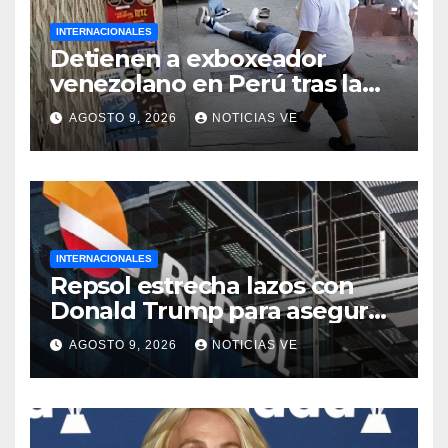
INTERNACIONALES
Detienen a exboxeador
venezolano en Perú tras la
muerte de mototaxista
AGOSTO 9, 2026
NOTICIAS VE
durante una riña
INTERNACIONALES
Repsol estrecha lazos con
Donald Trump para asegurar
negocios en Venezuela
AGOSTO 9, 2026
NOTICIAS VE