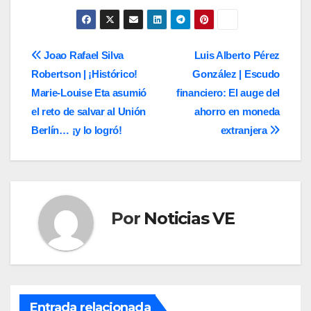
de
entradas
Navegación
Joao Rafael Silva
Luis Alberto Pérez
Robertson | ¡Histórico!
González | Escudo
de
Marie-Louise Eta asumió
financiero: El auge del
entradas
el reto de salvar al Unión
ahorro en moneda
Berlín… ¡y lo logró!
extranjera
Por
Noticias VE
Entrada relacionada