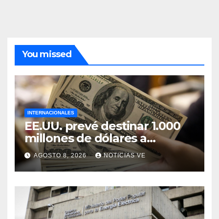
You missed
INTERNACIONALES
EE.UU. prevé destinar 1.000
millones de dólares a
Colombia para un paquete
AGOSTO 8, 2026
NOTICIAS VE
de seguridad