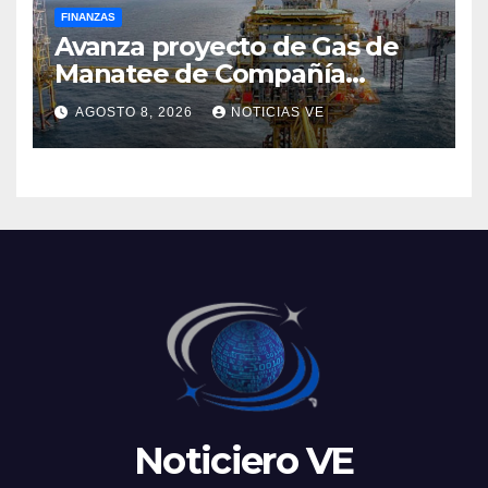
FINANZAS
Avanza proyecto de Gas de
Manatee de Compañía
Nacional de Gas de Trinidad y
AGOSTO 8, 2026
NOTICIAS VE
Tobago
Noticiero VE