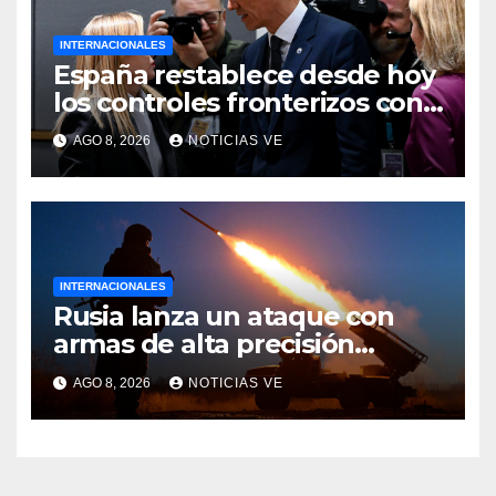
INTERNACIONALES
España restablece desde hoy
los controles fronterizos con
Italia tras el rechazo de Roma
AGO 8, 2026
NOTICIAS VE
a retirar las restricciones
INTERNACIONALES
Rusia lanza un ataque con
armas de alta precisión
contra la industria militar en
AGO 8, 2026
NOTICIAS VE
Kiev