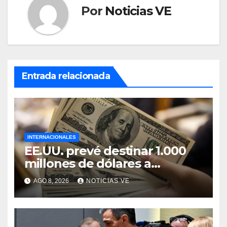
Por
Noticias VE
Entrada relacionada
INTERNACIONALES
EE.UU. prevé destinar 1.000
millones de dólares a
Colombia para un paquete de
AGO 8, 2026
NOTICIAS VE
seguridad