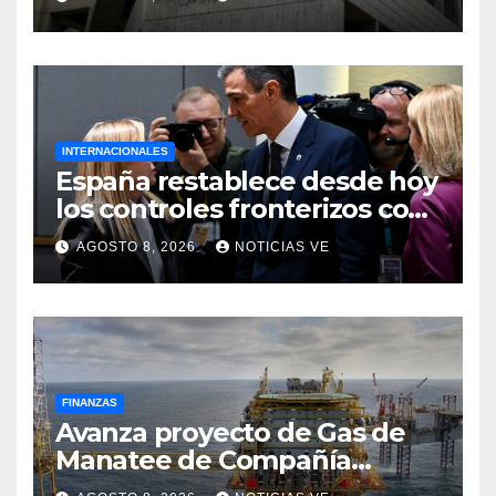
viceministro de Servicios
Eléctricos
INTERNACIONALES
España restablece desde hoy
los controles fronterizos con
Italia tras el rechazo de Roma
AGOSTO 8, 2026
NOTICIAS VE
a retirar las restricciones
FINANZAS
Avanza proyecto de Gas de
Manatee de Compañía
Nacional de Gas de Trinidad y