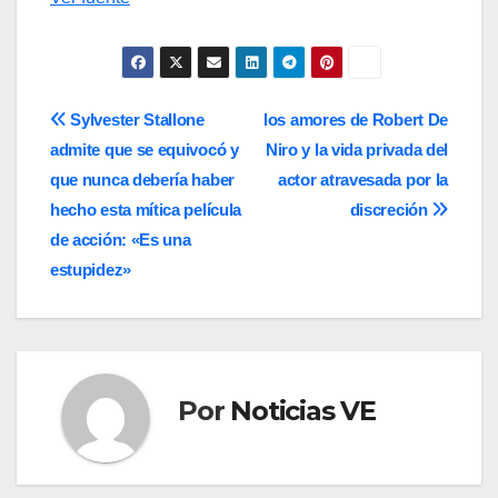
Navegación
Sylvester Stallone
los amores de Robert De
admite que se equivocó y
Niro y la vida privada del
de
que nunca debería haber
actor atravesada por la
entradas
hecho esta mítica película
discreción
de acción: «Es una
estupidez»
Por
Noticias VE