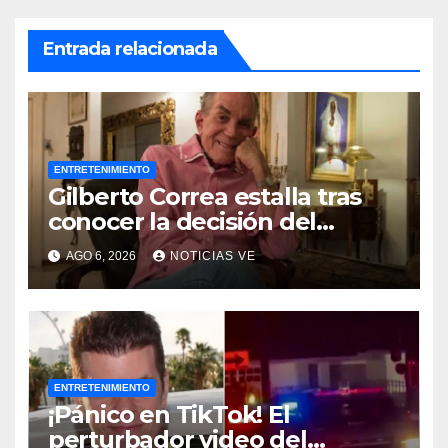
Entrada relacionada
ENTRETENIMIENTO
Gilberto Correa estalla tras
conocer la decisión del
tribunal en su caso
AGO 6, 2026
NOTICIAS VE
ENTRETENIMIENTO
¡Pánico en TikTok! El
perturbador video del