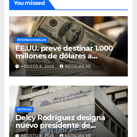
You missed
INTERNACIONALES
EE.UU. prevé destinar 1.000
millones de dólares a
Colombia para un paquete
AGOSTO 8, 2026
NOTICIAS VE
de seguridad
NOTICIAS
Delcy Rodríguez designa
nuevo presidente de
Corpoelec y nuevo
AGOSTO 8, 2026
NOTICIAS VE