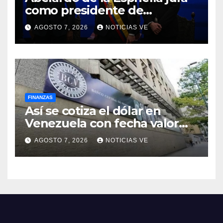
como presidente de
Colombia para el periodo
AGOSTO 7, 2026
NOTICIAS VE
2026-2030
FINANZAS
Así se cotiza el dólar en
Venezuela con fecha valor
lunes 10 de agosto de 2026
AGOSTO 7, 2026
NOTICIAS VE