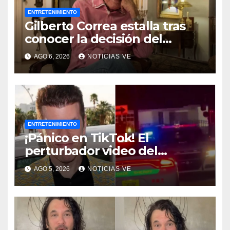
ENTRETENIMIENTO
Gilberto Correa estalla tras
conocer la decisión del
tribunal en su caso
AGO 6, 2026
NOTICIAS VE
ENTRETENIMIENTO
¡Pánico en TikTok! El
perturbador video del
famoso influencer Perez
AGO 5, 2026
NOTICIAS VE
Hilton que obligó a sus fans a
pedir ayuda médica