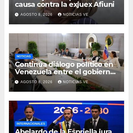
causa contra la exjuex Afiuni
AGOSTO 8, 2026
NOTICIAS VE
NOTICIAS
Continúa diálogo político en
Venezuela entre el gobierno
y la oposición
AGOSTO 8, 2026
NOTICIAS VE
INTERNACIONALES
Abelardo de la Espriella jura