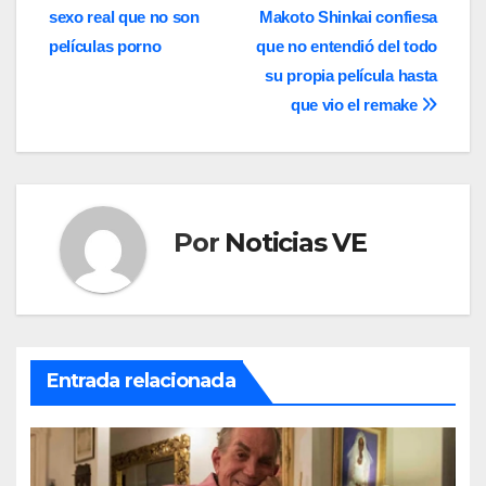
de
sexo real que no son
Makoto Shinkai confiesa
entradas
películas porno
que no entendió del todo
su propia película hasta
que vio el remake
Por
Noticias VE
Entrada relacionada