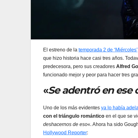
El estreno de la
temporada 2 de ‘Miércoles’
que hizo historia hace casi tres años. Todaví
predecesora, pero sus creadores
Alfred Go
funcionado mejor y peor para hacer tres gr
«
Se adentró en ese 
Uno de los más evidentes
ya lo había adel
con el triángulo romántico
en el que se vi
deshacernos de eso
«. Ahora ha sido Gough
Hollywood Reporter
: