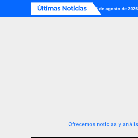
Saltar
Últimas Noticias
ezuela con fecha valor jueves 6 de agosto de 2026
Delcy Rod
al
contenido
Ofrecemos noticias y anális