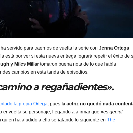
ha servido para traernos de vuelta la serie con
Jenna Ortega
a está por ver si esta nueva entrega logrará repetir el éxito de 
ugh y Miles Millar
tomaron buena nota de lo que había
andes cambios en esta tanda de episodios.
camino a regañadientes».
antado la propia Ortega
, pues
la actriz no quedó nada content
o envuelta su personaje, llegando a afirmar que «
es genial
 quien ha aludido a ello señalando lo siguiente en
The