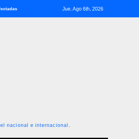
Jue. Ago 6th, 2026
terremotos
Petróleo de Texas retrocede 0,73% tras acuerdo
el nacional e internacional.