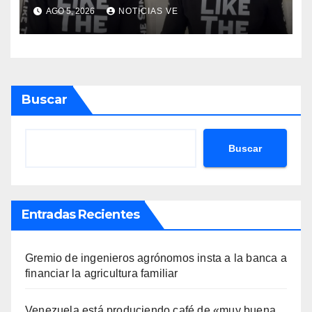
Telemundo y advirtió que lo
AGO 5, 2026
NOTICIAS VE
que hacen en su contra es
ilegal en EEUU
Buscar
Buscar
Entradas Recientes
Gremio de ingenieros agrónomos insta a la banca a
financiar la agricultura familiar
Venezuela está produciendo café de «muy buena