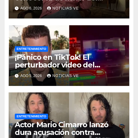
tribunal en su caso
AGO 6, 2026
NOTICIAS VE
ENTRETENIMIENTO
¡Pánico en TikTok! El
perturbador video del
famoso influencer Perez
AGO 5, 2026
NOTICIAS VE
Hilton que obligó a sus fans a
pedir ayuda médica
ENTRETENIMIENTO
Actor Mario Cimarro lanzó
dura acusación contra