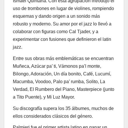
Ismael Quintana. Con esta agrupación introdujo el
uso de trombones en lugar de violines, rompiendo
esquemas y dando origen a un sonido más
robusto y moderno. Su amor por el jazz lo llevó a
colaborar con figuras como Cal Tjader, y a
experimentar con fusiones que definieron el latin
jazz.
Entre sus obras más emblemáticas se encuentran
Muñeca, Azúcar pa’ ti, Vámonos pa’l monte,
Bilongo, Adoración, Un día bonito, Café, Lucumí,
Macumba, Voodoo, Palo pa’ rumba, Solito, La
Verdad, El Rumbero del Piano, Masterpiece (junto
a Tito Puente), y Mi Luz Mayor.
Su discografía supera los 35 álbumes, muchos de
ellos considerados clásicos del género.
Palmieri fue el primer artista latino en ganar un