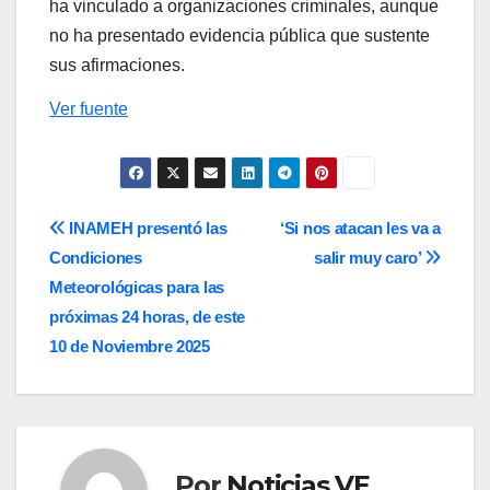
ha vinculado a organizaciones criminales, aunque
no ha presentado evidencia pública que sustente
sus afirmaciones.
Ver fuente
Navegación
INAMEH presentó las
‘Si nos atacan les va a
Condiciones
salir muy caro’
de
Meteorológicas para las
entradas
próximas 24 horas, de este
10 de Noviembre 2025
Por
Noticias VE