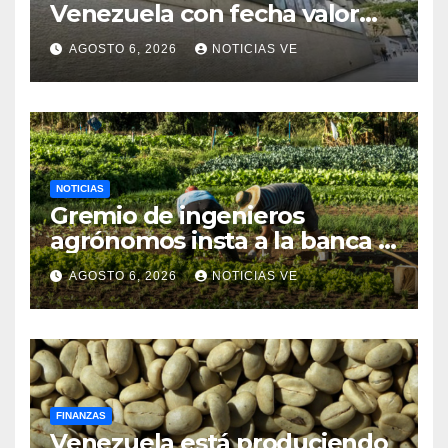
Venezuela con fecha valor
viernes 7 de agosto de 2026
AGOSTO 6, 2026
NOTICIAS VE
NOTICIAS
Gremio de ingenieros
agrónomos insta a la banca a
financiar la agricultura
AGOSTO 6, 2026
NOTICIAS VE
familiar
FINANZAS
Venezuela está produciendo