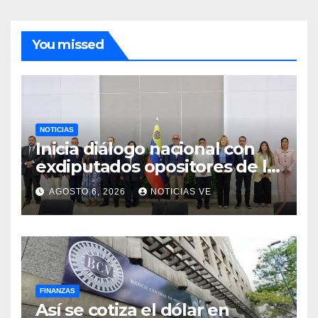
You missed
NOTICIAS
Inicia diálogo nacional con
exdiputados opositores de la
AN de 2015
AGOSTO 6, 2026
NOTICIAS VE
FINANZAS
Así se cotiza el dólar en