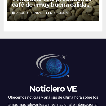
café de «muy buena calidad»
que está siendo exportado a
AGOSTO 6, 2026
NOTICIAS VE
21 países
Noticiero VE
Ofrecemos noticias y análisis de última hora sobre los
temas más relevantes a nivel nacional e internacional.