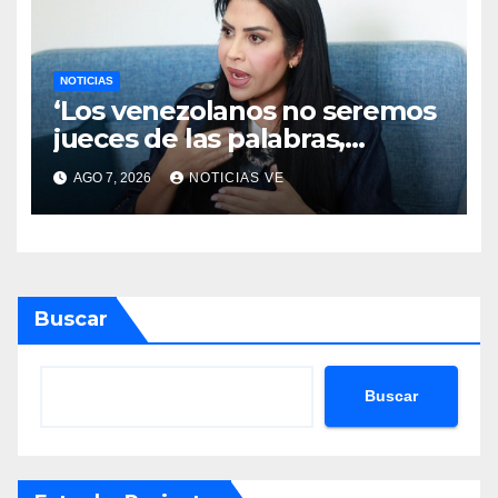
NOTICIAS
‘Los venezolanos no seremos
jueces de las palabras,
seremos testigos de los
AGO 7, 2026
NOTICIAS VE
resultados’
Buscar
Buscar