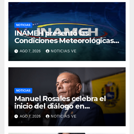
NOTICIAS
INAMEH presentó las
Condiciones Meteorológicas
para las próximas 24 horas,
AGO 7, 2026
NOTICIAS VE
de este viernes 7 de agosto
2026
NOTICIAS
Manuel Rosales celebra el
inicio del diálogo en
Venezuela y destaca el
AGO 7, 2026
NOTICIAS VE
respaldo de EEUU