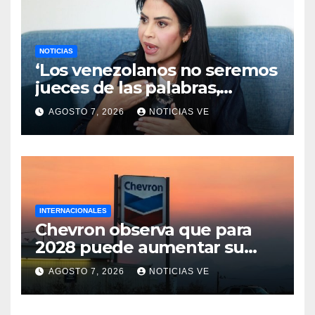
NOTICIAS
‘Los venezolanos no seremos
jueces de las palabras,
seremos testigos de los
AGOSTO 7, 2026
NOTICIAS VE
resultados’
INTERNACIONALES
Chevron observa que para
2028 puede aumentar su
producción en Venezuela y
AGOSTO 7, 2026
NOTICIAS VE
extraer alrededor de 420.000
barriles diarios