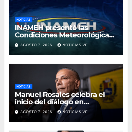
NOTICIAS
INAMEH presentó las
Condiciones Meteorológicas
para las próximas 24 horas,
AGOSTO 7, 2026
NOTICIAS VE
de este viernes 7 de agosto
2026
NOTICIAS
Manuel Rosales celebra el
inicio del diálogo en
Venezuela y destaca el
AGOSTO 7, 2026
NOTICIAS VE
respaldo de EEUU