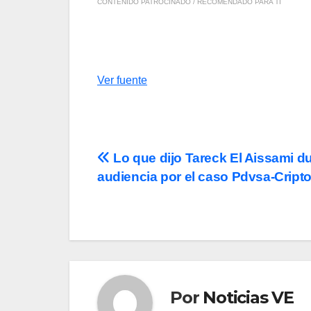
CONTENIDO PATROCINADO / RECOMENDADO PARA TI
Ver fuente
Navegación
Lo que dijo Tareck El Aissami d
audiencia por el caso Pdvsa-Cript
de
entradas
Por
Noticias VE