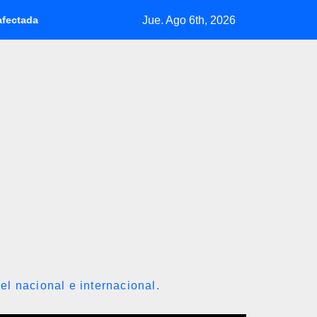
Jue. Ago 6th, 2026
os terremotos
Petróleo de Texas retrocede 0,73% tras acuer
el nacional e internacional.