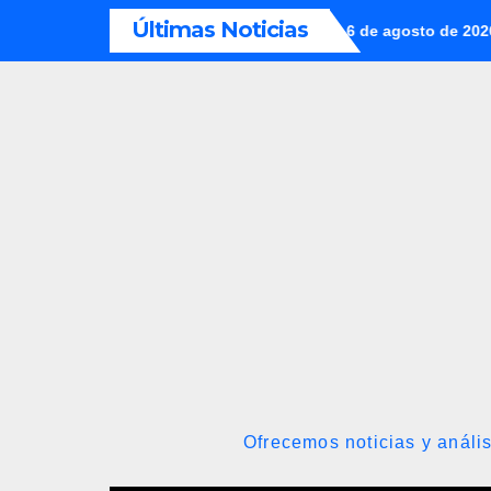
Saltar
Últimas Noticias
enezuela con fecha valor jueves 6 de agosto de 2026
Delcy R
al
contenido
Ofrecemos noticias y anális