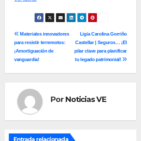
de
entradas
Navegación
Materiales innovadores
Ligia Carolina Gorriño
para resistir terremotos:
Castellar | Seguros… ¡El
de
¡Amortiguación de
pilar clave para planificar
entradas
vanguardia!
tu legado patrimonial!
Por
Noticias VE
Entrada relacionada