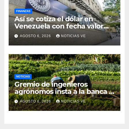
FINANZAS
Así se cotiza el dólar en
Venezuela con fecha valor
viernes 7 de agosto de 2026
AGOSTO 6, 2026
NOTICIAS VE
NOTICIAS
Gremio de ingenieros
agrónomos insta a la banca a
financiar la agricultura
AGOSTO 6, 2026
NOTICIAS VE
familiar