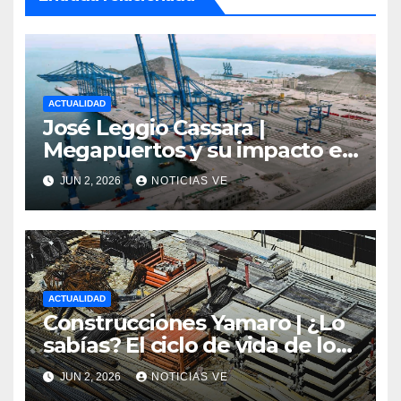
ACTUALIDAD
José Leggio Cassara |
Megapuertos y su impacto en
el turismo y el comercio
JUN 2, 2026
NOTICIAS VE
global
ACTUALIDAD
Construcciones Yamaro | ¿Lo
sabías? El ciclo de vida de los
materiales de construcción
JUN 2, 2026
NOTICIAS VE
revoluciona eficiencia en