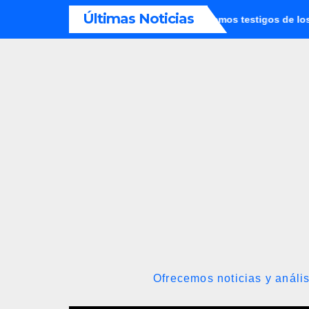
Saltar
Últimas Noticias
emos jueces de las palabras, seremos testigos de los resultados’
al
contenido
Ofrecemos noticias y anális