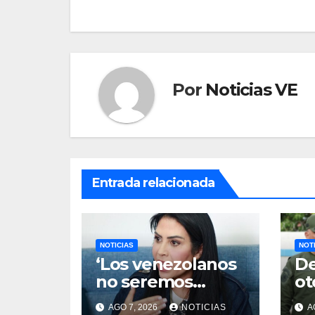
entradas
Por
Noticias VE
Entrada relacionada
NOTICIAS
NOT
‘Los venezolanos
De
no seremos
ot
jueces de las
má
AGO 7, 2026
NOTICIAS
A