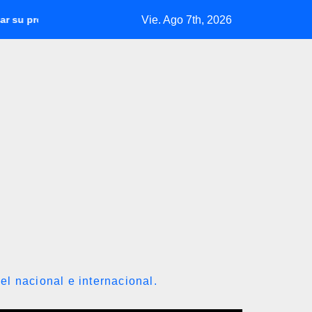
Vie. Ago 7th, 2026
n en Venezuela y extraer alrededor de 420.000 barriles diarios
el nacional e internacional.