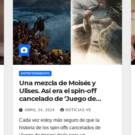
ENTRETENIMIENTO
Una mezcla de Moisés y
Ulises. Así era el spin-off
cancelado de ‘Juego de
tronos’ del guionista de ‘L.A.
ABRIL 24, 2024
NOTICIAS VE
Confidencial’
Cada vez estoy más seguro de que la
historia de los spin-offs cancelados de