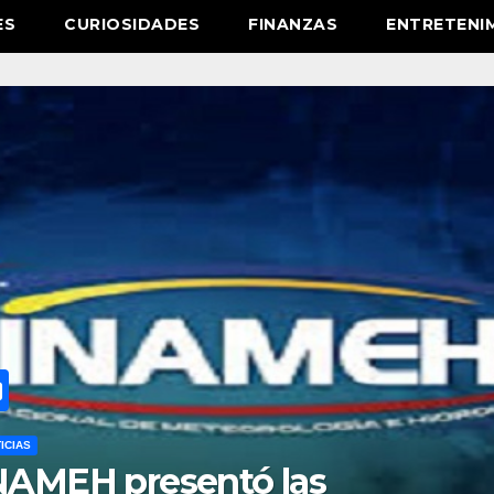
ES
CURIOSIDADES
FINANZAS
ENTRETENI
ICIAS
anuel Rosales celebra el inici