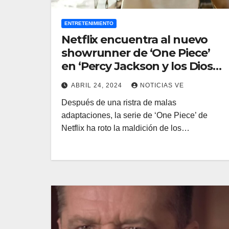
ENTRETENIMIENTO
Netflix encuentra al nuevo
showrunner de ‘One Piece’
en ‘Percy Jackson y los Dioses
del Olimpo’. El rodaje de la
ABRIL 24, 2024
NOTICIAS VE
temporada 2 está a punto de
Después de una ristra de malas
empezar, y hay una fecha de
adaptaciones, la serie de ‘One Piece’ de
estreno en mente
Netflix ha roto la maldición de los…