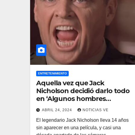
ENTRETENIMIENTO
Aquella vez que Jack
Nicholson decidió darlo todo
en ‘Algunos hombres
buenos’ incluso cuando la
ABRIL 24, 2024
NOTICIAS VE
cámara no le enfocaba
El legendario Jack Nicholson lleva 14 años
sin aparecer en una película, y casi una