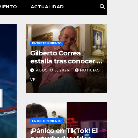
MIENTO
ACTUALIDAD
ENTRETENIMIENTO
Gilberto Correa
estalla tras conocer la
decisión del tribunal
AGOSTO 6, 2026
NOTICIAS
en su caso
VE
ENTRETENIMIENTO
NOTICIAS
¡Pánico en TikTok! El
o
‘Los venezolanos no se