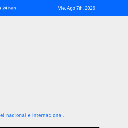
Vie. Ago 7th, 2026
rnes 7 de agosto 2026
Manuel Rosales celebra el inicio del
el nacional e internacional.