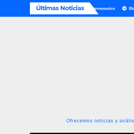
Saltar
Últimas Noticias
los damnificados de los terremotos
INAMEH presentó las Con
al
contenido
Ofrecemos noticias y anális