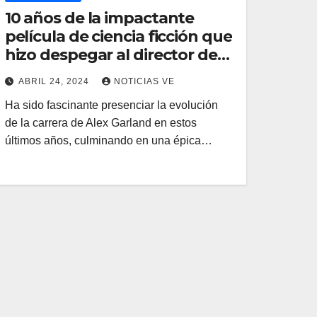
10 años de la impactante
película de ciencia ficción que
hizo despegar al director de
‘Civil War’. Una mirada única y
ABRIL 24, 2024
NOTICIAS VE
escalofriante a la Inteligencia
Ha sido fascinante presenciar la evolución
Artificial que puedes ver en
de la carrera de Alex Garland en estos
Netflix
últimos años, culminando en una épica…