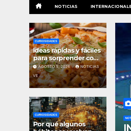
NOTICIAS
INTERNACIONAL
CURIOSIDADES
ideas rápidas y fáciles
para sorprender con
pocos ingredientes
AGOSTO 5, 2026
NOTICIAS
VE
CURIOSIDADES
NOT
Por qué algunos
resentó las
M