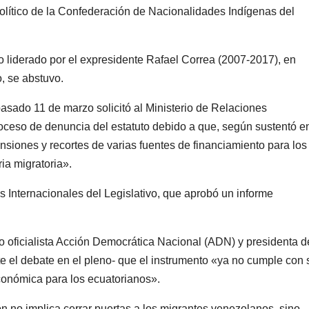
político de la Confederación de Nacionalidades Indígenas del
liderado por el expresidente Rafael Correa (2007-2017), en
o, se abstuvo.
pasado 11 de marzo solicitó al Ministerio de Relaciones
roceso de denuncia del estatuto debido a que, según sustentó e
nsiones y recortes de varias fuentes de financiamiento para los
a migratoria».
s Internacionales del Legislativo, que aprobó un informe
do oficialista Acción Democrática Nacional (ADN) y presidenta d
te el debate en el pleno- que el instrumento «ya no cumple con 
económica para los ecuatorianos».
ón no implica cerrar puertas a los migrantes venezolanos, sino