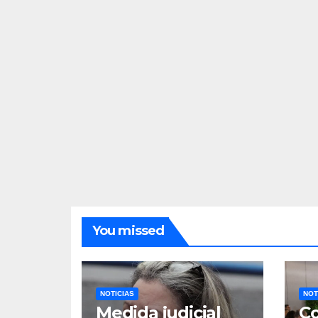
You missed
NOTICIAS
NOT
Medida judicial
Co