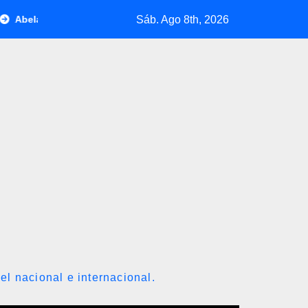
Sáb. Ago 8th, 2026
 de la Espriella jura como presidente de Colombia para el period
el nacional e internacional.