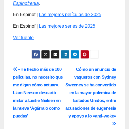
Espinofrenia
.
En Espinof |
Las mejores películas de 2025
En Espinof |
Las mejores series de 2025
Ver fuente
Navegación
«He hecho más de 100
Cómo un anuncio de
películas, no necesito que
vaqueros con Sydney
de
me digan cómo actuar».
Sweeney se ha convertido
entradas
Liam Neeson descartó
en la mayor polémica de
imitar a Leslie Nielsen en
Estados Unidos, entre
la nueva ‘Agárralo como
acusaciones de eugenesia
puedas’
y apoyo a lo «anti-woke»