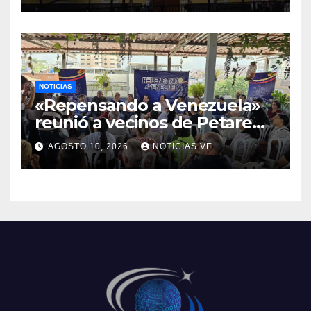
NOTICIAS
«Repensando a Venezuela»
reunió a vecinos de Petare
para recoger más de 40 ideas
AGOSTO 10, 2026
NOTICIAS VE
y propuestas comunitarias