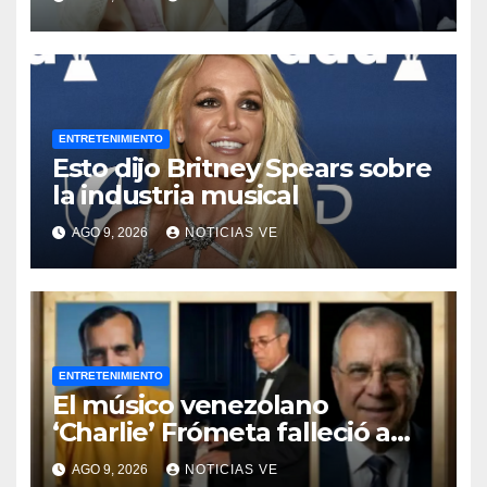
Venezuela
ENTRETENIMIENTO
Esto dijo Britney Spears sobre
la industria musical
AGO 9, 2026
NOTICIAS VE
ENTRETENIMIENTO
El músico venezolano
‘Charlie’ Frómeta falleció a
sus 82 años
AGO 9, 2026
NOTICIAS VE