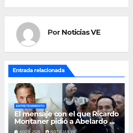
Por
Noticias VE
Entrada relacionada
ENTRETENIMIENTO
El mensaje con el que Ricardo
Montaner pidió a Abelardo de
la Espriella ayudar a
AGO 9, 2026
NOTICIAS VE