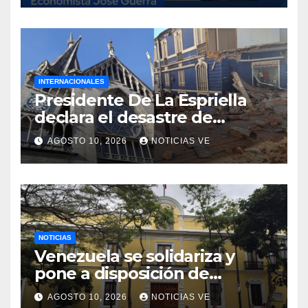
INTERNACIONALES
Presidente De La Espriella
declara el desastre de
carácter nacional tras
AGOSTO 10, 2026
NOTICIAS VE
terremoto de magnitud 7,4
NOTICIAS
Venezuela se solidariza y
pone a disposición de
Colombia ayuda humanitaria
AGOSTO 10, 2026
NOTICIAS VE
y rescatistas tras sismo