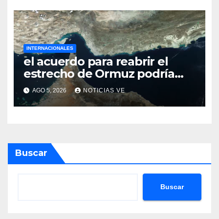
INTERNACIONALES
el acuerdo para reabrir el
estrecho de Ormuz podría
concretarse esta semana
AGO 5, 2026
NOTICIAS VE
Buscar
Buscar