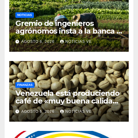
NOTICIAS
Gremio de ingenieros
agrónomos insta a la banca a
financiar la agricultura
AGOSTO 6, 2026
NOTICIAS VE
familiar
FINANZAS
Venezuela está produciendo
café de «muy buena calidad»
que está siendo exportado a
AGOSTO 6, 2026
NOTICIAS VE
21 países