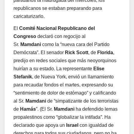
partidarios la madrugada del miércoles, los
republicanos se estaban preparando para
caricaturizarlo.
El
Comité Nacional Republicano del
Congreso
declaró con regocijo al
Sr.
Mamdani
como la “nueva cara del Partido
Demócrata”. El senador
Rick Scott
, de
Florida
,
predijo en redes sociales que más neoyorquinos
huirían a su estado. La representante
Elise
Stefanik
, de Nueva York, envió un llamamiento
para recaudar fondos el martes, expresando su
“sentimiento de dolor de estómago” y calificando
al Sr.
Mamdani
de “simpatizante de los terroristas
de
Hamás
”. (El Sr.
Mamdani
ha defendido lemas
propalestinos como “globalizar la intifada”. Ha
declarado que apoya un
Israel
con igualdad de
derechos para todos sus ciudadanos, pero no ha