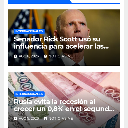
INTERNACIONALES
Senador Rick Scott usó su
influencia para acelerar las
elecciones en Venezuela
AGO 6, 2026
NOTICIAS VE
INTERNACIONALES
Rusia evita la recesión al
crecer un 0,8% en el segundo
trimestre
AGO 5, 2026
NOTICIAS VE