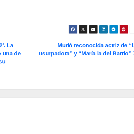
2’. La
Murió reconocida actriz de “
e una de
usurpadora” y “María la del Barrio”
 su