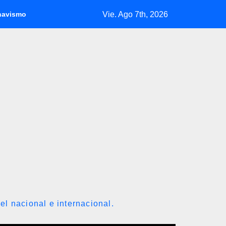
Vie. Ago 7th, 2026
oposición donde indican que informarán al país oportunamente 
el nacional e internacional.