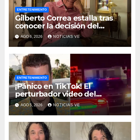
ENTRETENIMIENTO
Gilberto Correa estalla tras
conocer la decisión del
tribunal en su caso
AGO 6, 2026
NOTICIAS VE
ENTRETENIMIENTO
¡Pánico en TikTok! El
perturbador video del
famoso influencer Perez
AGO 5, 2026
NOTICIAS VE
Hilton que obligó a sus fans a
pedir ayuda médica