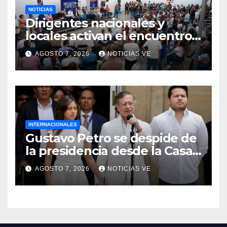
NOTICIAS
Dirigentes nacionales y
locales activan el encuentro
«Repensando a Venezuela»
AGOSTO 7, 2026
NOTICIAS VE
para impulsar propuestas
desde las comunidades
INTERNACIONALES
Gustavo Petro se despide de
la presidencia desde la Casa
de Nariño
AGOSTO 7, 2026
NOTICIAS VE