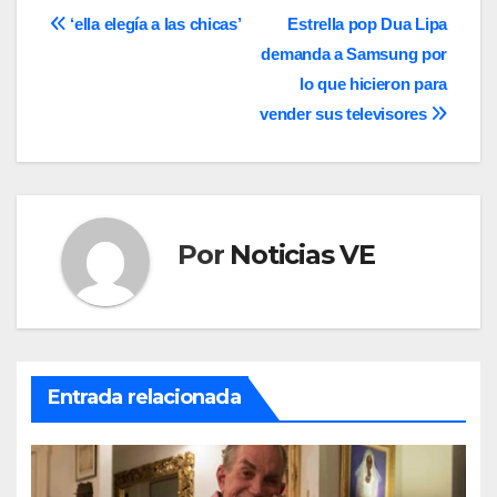
Navegación
‘ella elegía a las chicas’
Estrella pop Dua Lipa
demanda a Samsung por
de
lo que hicieron para
entradas
vender sus televisores
Por
Noticias VE
Entrada relacionada