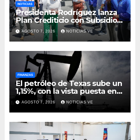
NOTICIAS
Presidenta Rodríguez lanza
Plan Crediticio con Subsidio
Directo en encuentro con
AGOSTO 7, 2026
NOTICIAS VE
Juntas de Condominio
FINANZAS
El petróleo de Texas sube un
1,15%, con la vista puesta en
el estrecho de Ormuz
AGOSTO 7, 2026
NOTICIAS VE