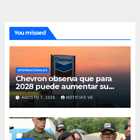
You missed
INTERNACIONALES
Chevron observa que para
2028 puede aumentar su
producción en Venezuela y
AGOSTO 7, 2026
NOTICIAS VE
extraer alrededor de 420.000
barriles diarios