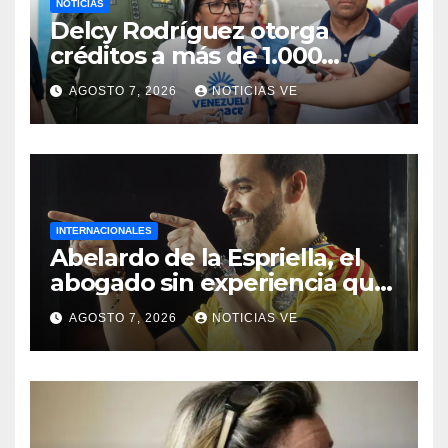
NOTICIAS
Delcy Rodríguez otorga
créditos a más de 1.000
comercios para apoyar a los
AGOSTO 7, 2026
NOTICIAS VE
emprendedores afectados
por los terremotos
INTERNACIONALES
Abelardo de la Espriella, el
abogado sin experiencia que
empezó a gobernar
AGOSTO 7, 2026
NOTICIAS VE
Colombia