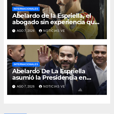
INTERNACIONALES
Abelardo de la Espriella, el
abogado sin experiencia que
empezó a gobernar Colombia
AGO 7, 2026
NOTICIAS VE
INTERNACIONALES
Abelardo De La Espriella
asumió la Presidencia en
medio de una polarización
AGO 7, 2026
NOTICIAS VE