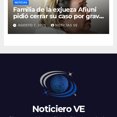
NOTICIAS
Familia de la exjueza Afiuni
pidió cerrar su caso por grave
enfermedad
AGOSTO 7, 2026
NOTICIAS VE
Noticiero VE