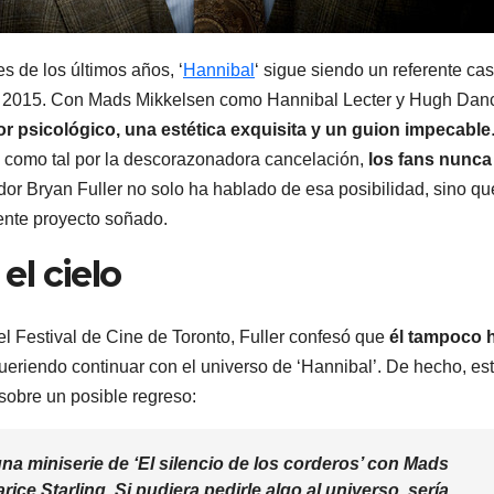
 de los últimos años, ‘
Hannibal
‘ sigue siendo un referente cas
n 2015. Con Mads Mikkelsen como Hannibal Lecter y Hugh Dan
ror psicológico, una estética exquisita y un guion impecable
e como tal por la descorazonadora cancelación,
los fans nunca
dor Bryan Fuller no solo ha hablado de esa posibilidad, sino qu
ente proyecto soñado.
el cielo
l Festival de Cine de Toronto, Fuller confesó que
él tampoco 
ueriendo continuar con el universo de ‘Hannibal’. De hecho, es
sobre un posible regreso:
na miniserie de ‘
El silencio de los corderos’
con Mads
ce Starling. Si pudiera pedirle algo al universo, sería