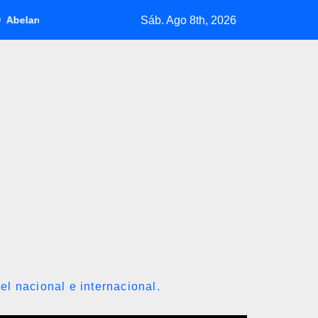
Sáb. Ago 8th, 2026
la Espriella jura como presidente de Colombia para el periodo 20
el nacional e internacional.