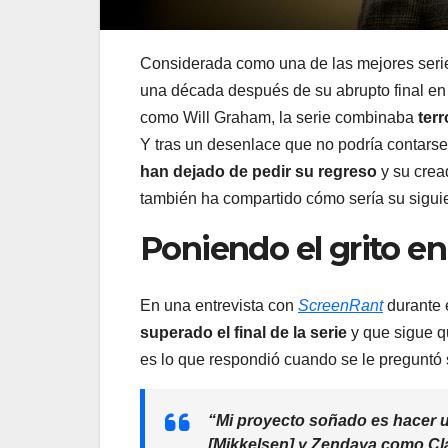
Considerada como una de las mejores series
una década después de su abrupto final e
como Will Graham, la serie combinaba
ter
Y tras un desenlace que no podría contars
han dejado de pedir su regreso
y su crea
también ha compartido cómo sería su sigui
Poniendo el grito en 
En una entrevista con
ScreenRant
durante e
superado el final de la serie
y que sigue q
es lo que respondió cuando se le preguntó 
“Mi proyecto soñado es hacer u
[Mikkelsen] y Zendaya como Clari