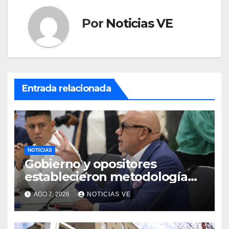
Por
Noticias VE
Entrada relacionada
NOTICIAS
Gobierno y opositores
establecieron metodología
para el proceso de diálogo en
AGO 7, 2026
NOTICIAS VE
Venezuela