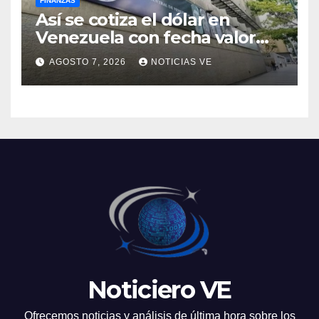
FINANZAS
Así se cotiza el dólar en
Venezuela con fecha valor
lunes 10 de agosto de 2026
AGOSTO 7, 2026
NOTICIAS VE
Noticiero VE
Ofrecemos noticias y análisis de última hora sobre los