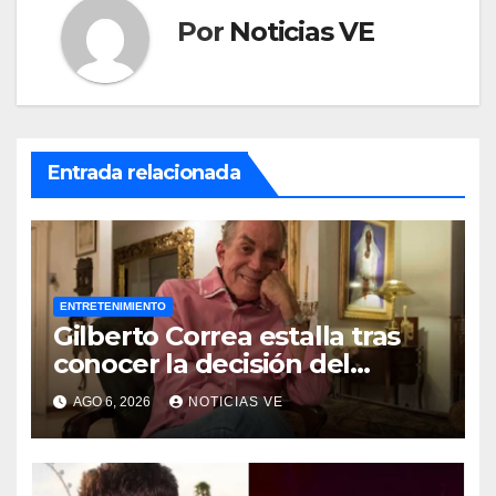
Por
Noticias VE
Entrada relacionada
ENTRETENIMIENTO
Gilberto Correa estalla tras
conocer la decisión del
tribunal en su caso
AGO 6, 2026
NOTICIAS VE