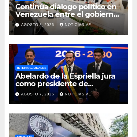
Continúa diálogo político en
Venezuela entre el gobierno
y la oposición
AGOSTO 8, 2026
NOTICIAS VE
INTERNACIONALES
Abelardo de la Espriella jura
como presidente de
Colombia para el periodo
AGOSTO 7, 2026
NOTICIAS VE
2026-2030